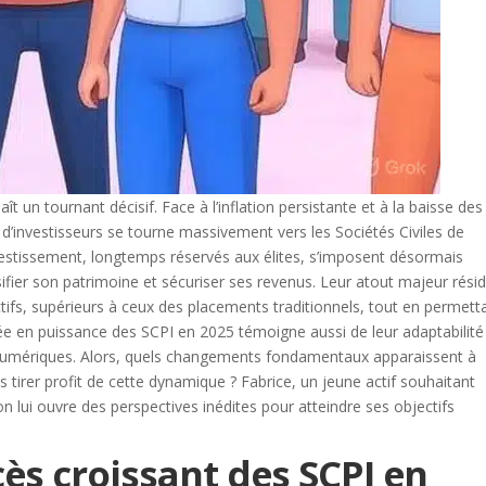
t un tournant décisif. Face à l’inflation persistante et à la baisse des
d’investisseurs se tourne massivement vers les Sociétés Civiles de
vestissement, longtemps réservés aux élites, s’imposent désormais
fier son patrimoine et sécuriser ses revenus. Leur atout majeur rési
ctifs, supérieurs à ceux des placements traditionnels, tout en permett
e en puissance des SCPI en 2025 témoigne aussi de leur adaptabilité
numériques. Alors, quels changements fondamentaux apparaissent à
s tirer profit de cette dynamique ? Fabrice, un jeune actif souhaitant
on lui ouvre des perspectives inédites pour atteindre ses objectifs
ès croissant des SCPI en