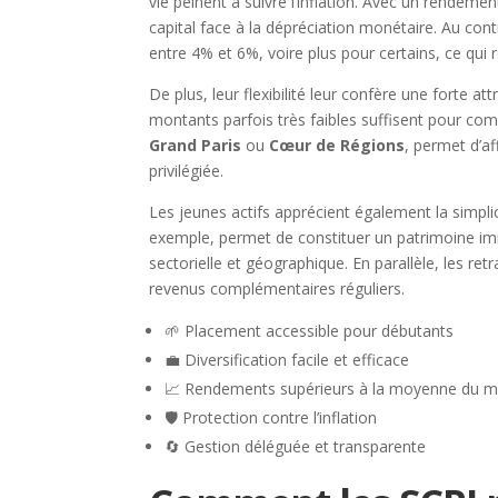
vie peinent à suivre l’inflation. Avec un rendeme
capital face à la dépréciation monétaire. Au con
entre 4% et 6%, voire plus pour certains, ce qui 
De plus, leur flexibilité leur confère une forte at
montants parfois très faibles suffisent pour co
Grand Paris
ou
Cœur de Régions
, permet d’af
privilégiée.
Les jeunes actifs apprécient également la simpl
exemple, permet de constituer un patrimoine immob
sectorielle et géographique. En parallèle, les re
revenus complémentaires réguliers.
🌱 Placement accessible pour débutants
💼 Diversification facile et efficace
📈 Rendements supérieurs à la moyenne du 
🛡️ Protection contre l’inflation
🔄 Gestion déléguée et transparente