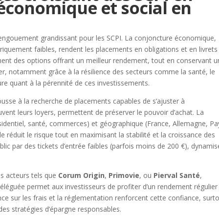
 économique et social en
 l’engouement grandissant pour les SCPI. La conjoncture économique,
toriquement faibles, rendent les placements en obligations et en livret
chent des options offrant un meilleur rendement, tout en conservant 
lier, notamment grâce à la résilience des secteurs comme la santé, le
re quant à la pérennité de ces investissements.
 pousse à la recherche de placements capables de s’ajuster à
vent leurs loyers, permettent de préserver le pouvoir d’achat. La
 résidentiel, santé, commerces) et géographique (France, Allemagne, Pa
 réduit le risque tout en maximisant la stabilité et la croissance des
ublic par des tickets d’entrée faibles (parfois moins de 200 €), dynamis
es acteurs tels que
Corum Origin
,
Primovie
, ou
Pierval Santé
,
 déléguée permet aux investisseurs de profiter d’un rendement régulier
ce sur les frais et la réglementation renforcent cette confiance, surt
des stratégies d’épargne responsables.