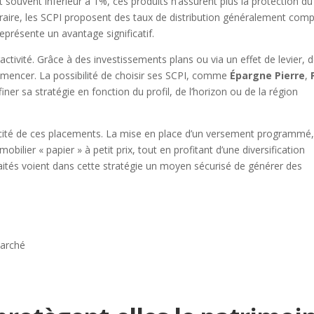
nt souvent inférieur à 1%, ces produits n’assurent plus la protection du
traire, les SCPI proposent des taux de distribution généralement comp
représente un avantage significatif.
tractivité. Grâce à des investissements plans ou via un effet de levier, 
mmencer. La possibilité de choisir ses SCPI, comme
Épargne Pierre
,
finer sa stratégie en fonction du profil, de l’horizon ou de la région
icité de ces placements. La mise en place d’un versement programmé,
ilier « papier » à petit prix, tout en profitant d’une diversification
traités voient dans cette stratégie un moyen sécurisé de générer des
marché