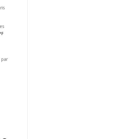
ris
des
PF
 par