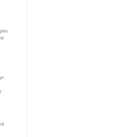
s peu
une
ys-
e
out