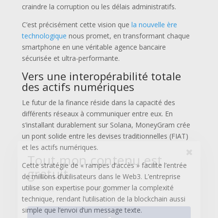
craindre la corruption ou les délais administratifs.
C’est précisément cette vision que
la nouvelle ère
technologique
nous promet, en transformant chaque
smartphone en une véritable agence bancaire
Tout mon contenu est
sécurisée et ultra-performante.
gratuit
Vers une interopérabilité totale
des actifs numériques
Merci de m'aider à le partager !
Le futur de la finance réside dans la capacité des
différents réseaux à communiquer entre eux. En
s’installant durablement sur Solana, MoneyGram crée
Facebook
un pont solide entre les devises traditionnelles (FIAT)
et les actifs numériques.
Cette stratégie de « rampes d’accès » facilite l’entrée
de millions d’utilisateurs dans le Web3. L’entreprise
Twitter
utilise son expertise pour gommer la complexité
technique, rendant l’utilisation de la blockchain aussi
simple que l’envoi d’un message texte.