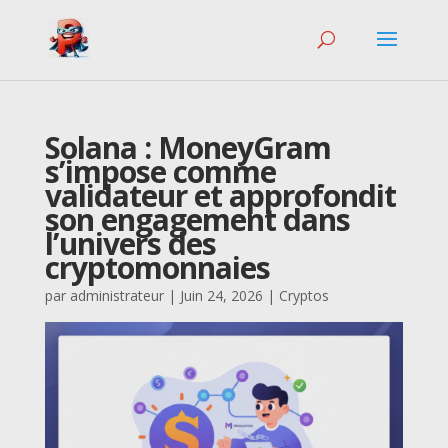
Solana : MoneyGram
s’impose comme
validateur et approfondit
son engagement dans
l’univers des
cryptomonnaies
par
administrateur
|
Juin 24, 2026
|
Cryptos