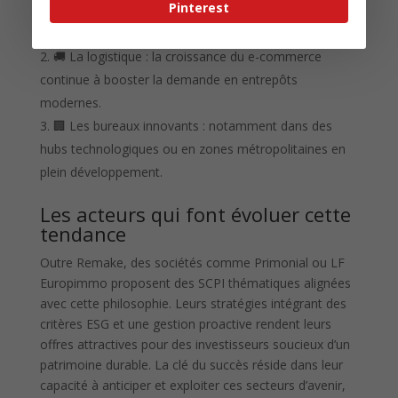
Pinterest
🏥 La santé : avec des investissements dans Pierval
Santé, un secteur résilient face aux crises.
🚚 La logistique : la croissance du e-commerce
continue à booster la demande en entrepôts
modernes.
🏢 Les bureaux innovants : notamment dans des
hubs technologiques ou en zones métropolitaines en
plein développement.
Les acteurs qui font évoluer cette
tendance
Outre Remake, des sociétés comme Primonial ou LF
Europimmo proposent des SCPI thématiques alignées
avec cette philosophie. Leurs stratégies intégrant des
critères ESG et une gestion proactive rendent leurs
offres attractives pour des investisseurs soucieux d’un
patrimoine durable. La clé du succès réside dans leur
capacité à anticiper et exploiter ces secteurs d’avenir,