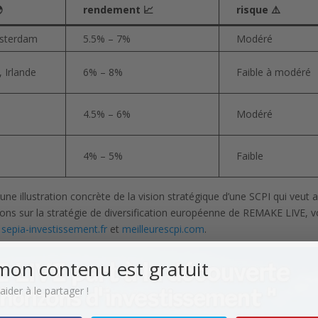

rendement 📈
risque ⚠️
msterdam
5.5% – 7%
Modéré
 Irlande
6% – 8%
Faible à modéré
4.5% – 6%
Modéré
4% – 5%
Faible
une illustration concrète de la vision stratégique d’une SCPI qui veut al
tions sur la stratégie de diversification européenne de REMAKE LIVE, 
r
sepia-investissement.fr
et
meilleurescpi.com
.
mon contenu est gratuit
ider à le partager !