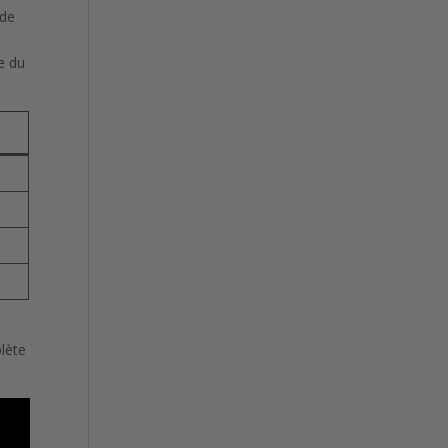
 de
e du
lète