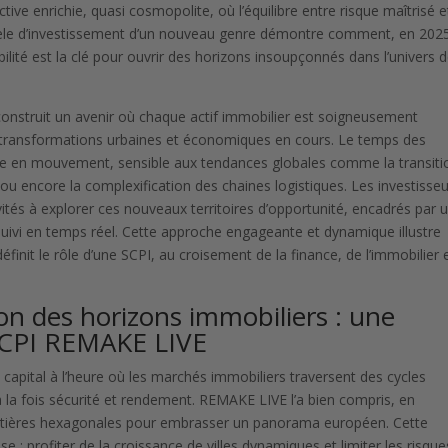
ve enrichie, quasi cosmopolite, où l’équilibre entre risque maîtrisé e
èle d’investissement d’un nouveau genre démontre comment, en 202
ité est la clé pour ouvrir des horizons insoupçonnés dans l’univers 
 construit un avenir où chaque actif immobilier est soigneusement
x transformations urbaines et économiques en cours. Le temps des
égie en mouvement, sensible aux tendances globales comme la transiti
ou encore la complexification des chaines logistiques. Les investisseu
vités à explorer ces nouveaux territoires d’opportunité, encadrés par 
suivi en temps réel. Cette approche engageante et dynamique illustre
it le rôle d’une SCPI, au croisement de la finance, de l’immobilier 
tion des horizons immobiliers : une
 SCPI REMAKE LIVE
 capital à l’heure où les marchés immobiliers traversent des cycles
à la fois sécurité et rendement. REMAKE LIVE l’a bien compris, en
ontières hexagonales pour embrasser un panorama européen. Cette
e : profiter de la croissance de villes dynamiques et limiter les risque