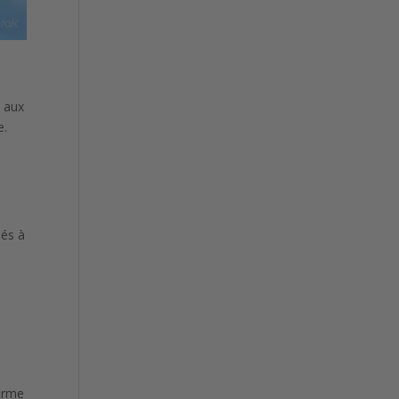
, aux
e.
ués à
firme