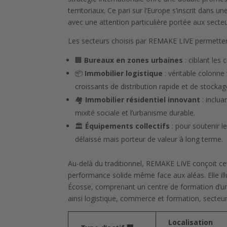
territoriaux. Ce pari sur l’Europe s’inscrit dans
avec une attention particulière portée aux secteu
Les secteurs choisis par REMAKE LIVE permettent 
🏢
Bureaux en zones urbaines
: ciblant les 
📦
Immobilier logistique
: véritable colonn
croissants de distribution rapide et de stockag
🏘️
Immobilier résidentiel innovant
: inclua
mixité sociale et l’urbanisme durable.
🏛️
Équipements collectifs
: pour soutenir l
délaissé mais porteur de valeur à long terme.
Au-delà du traditionnel, REMAKE LIVE conçoit cet
performance solide même face aux aléas. Elle il
Écosse, comprenant un centre de formation d’u
ainsi logistique, commerce et formation, secteu
Localisation