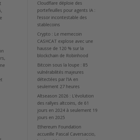
Cloudflare déploie des
t
portefeuilles pour agents IA :
5,
l’essor incontestable des
de
stablecoins
Crypto : Le memecoin
CASHCAT explose avec une
hausse de 120 % sur la
on
blockchain de Robinhood
rs,
Bitcoin sous la loupe : 85
une
vulnérabilités majeures
détectées par l’IA en
et
seulement 27 heures
Altseason 2026 : L’évolution
des rallyes altcoins, de 61
jours en 2024 à seulement 19
jours en 2025
Ethereum Foundation
accueille Pascal Caversaccio,
s