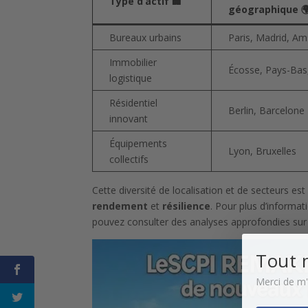
Type d’actif 🏢
géographique 
Bureaux urbains
Paris, Madrid, A
Immobilier
Écosse, Pays-Bas,
logistique
Résidentiel
Berlin, Barcelone
innovant
Équipements
Lyon, Bruxelles
collectifs
Cette diversité de localisation et de secteurs est 
rendement
et
résilience
. Pour plus d’informa
pouvez consulter des analyses approfondies su
Tout 
Merci de m'a