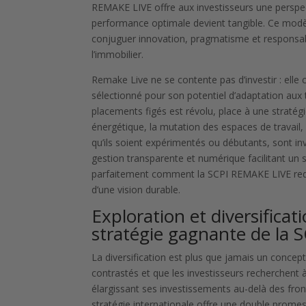
REMAKE LIVE offre aux investisseurs une perspecti
performance optimale devient tangible. Ce mod
conjuguer innovation, pragmatisme et responsabil
l’immobilier.
Remake Live ne se contente pas d’investir : elle
sélectionné pour son potentiel d’adaptation au
placements figés est révolu, place à une strat
énergétique, la mutation des espaces de travail, 
qu’ils soient expérimentés ou débutants, sont in
gestion transparente et numérique facilitant un 
parfaitement comment la SCPI REMAKE LIVE redéfin
d’une vision durable.
Exploration et diversifica
stratégie gagnante de la
La diversification est plus que jamais un concept
contrastés et que les investisseurs recherchent 
élargissant ses investissements au-delà des fr
stratégie internationale offre une double promess