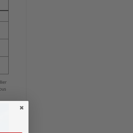
lier
vous