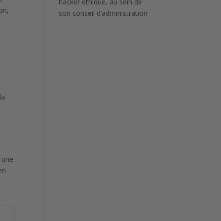
hacker éthique, au sein de
on,
son conseil d’administration
s
la
r une
en
t