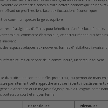
 une volonté de capter des zones à forte activité économique et innovati
rs offrant un profil résilient face aux fluctuations économiques.
de couvrir un spectre large et équilibré :
centres névralgiques d’affaires pour bénéficier d’un flux locatif stable.
e vertébrale du commerce électronique, ce secteur répond aux besoin
e innovant.
nt des espaces adaptés aux nouvelles formes d’habitation, favorisant 
es infrastructures au service de la communauté, un secteur souvent
te diversification comme un filet protecteur, qui permet de mainteni
lustre parfaitement cette approche avec ses récents investissements 
rgence à Aberdeen et un magasin flagship Nike à Glasgow, combinan
rs porteurs à court et moyen terme.
Potentiel de
Niveau de