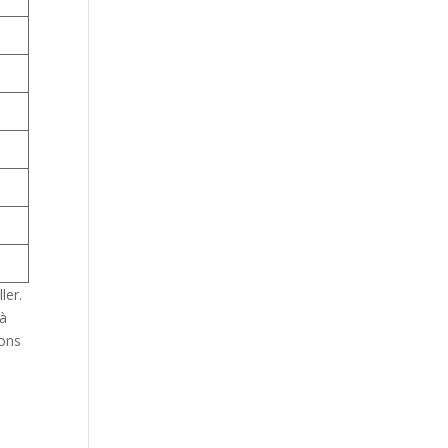
ler.
 à
rons