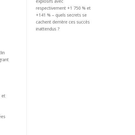
explosifs avec
respectivement +1 750 % et
+141 % – quels secrets se
cachent derrière ces succès
inattendus ?
lin
grant
 et
ées