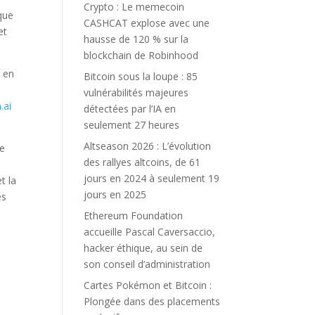
Crypto : Le memecoin
 que
CASHCAT explose avec une
et
hausse de 120 % sur la
blockchain de Robinhood
t en
Bitcoin sous la loupe : 85
vulnérabilités majeures
.ai
détectées par l’IA en
seulement 27 heures
Altseason 2026 : L’évolution
de
des rallyes altcoins, de 61
jours en 2024 à seulement 19
t la
jours en 2025
es
Ethereum Foundation
accueille Pascal Caversaccio,
hacker éthique, au sein de
son conseil d’administration
Cartes Pokémon et Bitcoin :
Plongée dans des placements