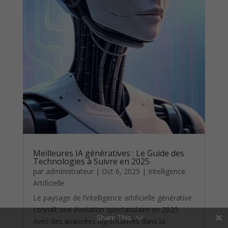
Meilleures IA génératives : Le Guide des
Technologies à Suivre en 2025
par
administrateur
|
Oct 6, 2025
|
Intelligence
Artificielle
Le paysage de l’intelligence artificielle générative
connaît une évolution spectaculaire en 2025.
Share This
Avec des avancées significatives dans la