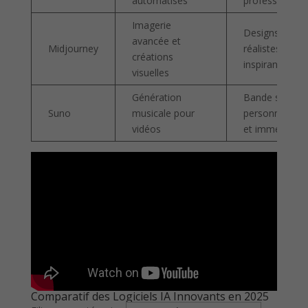
automatisés
professionnell
Imagerie
Designs ultra
avancée et
Midjourney
réalistes et
créations
inspirants
visuelles
Génération
Bande son
Suno
musicale pour
personnalisée
vidéos
et immersive
Comparatif des Logiciels IA Innovants en 2025