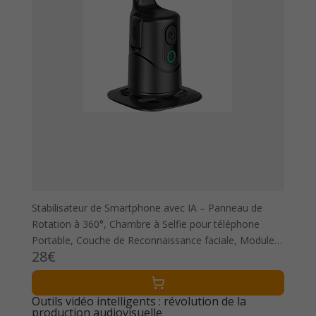
Stabilisateur de Smartphone avec IA – Panneau de
Rotation à 360°, Chambre à Selfie pour téléphone
Portable, Couche de Reconnaissance faciale, Module
28€
de création de Contenu cinéaste | pour
Outils vidéo intelligents : révolution de la
production audiovisuelle