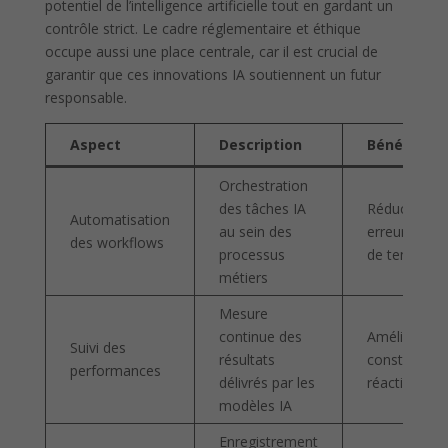
potentiel de l’intelligence artificielle tout en gardant un
contrôle strict. Le cadre réglementaire et éthique
occupe aussi une place centrale, car il est crucial de
garantir que ces innovations IA soutiennent un futur
responsable.
Aspect
Description
Bénéfices
Orchestration
des tâches IA
Réduction d
Automatisation
au sein des
erreurs, gain
des workflows
processus
de temps
métiers
Mesure
continue des
Amélioratio
Suivi des
résultats
constante,
performances
délivrés par les
réactivité
modèles IA
Enregistrement