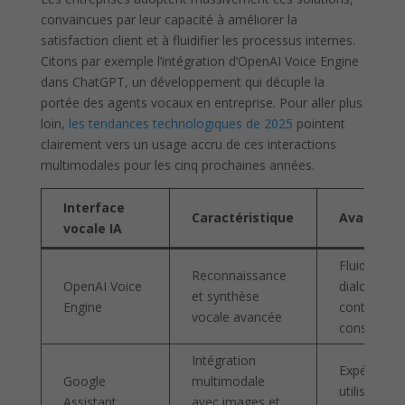
convaincues par leur capacité à améliorer la
satisfaction client et à fluidifier les processus internes.
Citons par exemple l’intégration d’OpenAI Voice Engine
dans ChatGPT, un développement qui décuple la
portée des agents vocaux en entreprise. Pour aller plus
loin,
les tendances technologiques de 2025
pointent
clairement vers un usage accru de ces interactions
multimodales pour les cinq prochaines années.
Interface
Caractéristique
Avantage
vocale IA
Fluidité des
Reconnaissance
OpenAI Voice
dialogues e
et synthèse
Engine
contexte
vocale avancée
conservé
Intégration
Expérience
Google
multimodale
utilisateur 
Assistant
avec images et