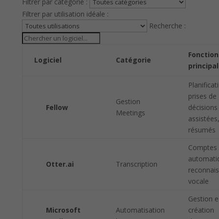
Filtrer par catégorie :
Filtrer par utilisation idéale :
Recherche :
Fonction
Logiciel
Catégorie
principa
Planificat
prises de
Gestion
Fellow
décisions
Meetings
assistées
résumés
Comptes 
automati
Otter.ai
Transcription
reconnai
vocale
Gestion e
Microsoft
Automatisation
création