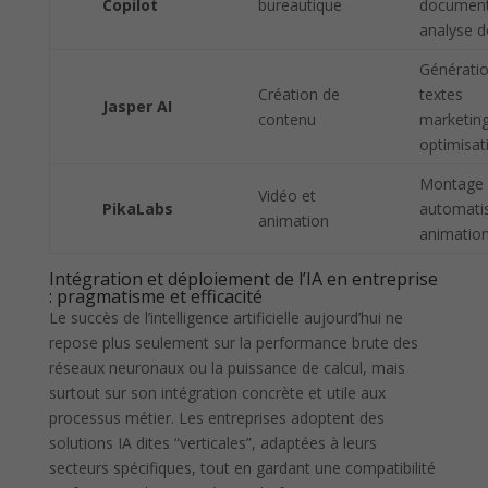
Copilot
bureautique
document
analyse 
Générati
Création de
textes
Jasper AI
contenu
marketing
optimisat
Montage 
Vidéo et
PikaLabs
automati
animation
animatio
Intégration et déploiement de l’IA en entreprise
: pragmatisme et efficacité
Le succès de l’intelligence artificielle aujourd’hui ne
repose plus seulement sur la performance brute des
réseaux neuronaux ou la puissance de calcul, mais
surtout sur son intégration concrète et utile aux
processus métier. Les entreprises adoptent des
solutions IA dites “verticales”, adaptées à leurs
secteurs spécifiques, tout en gardant une compatibilité