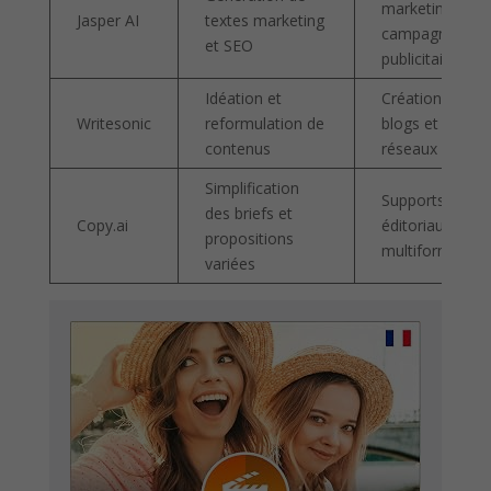
marketing et
Jasper AI
textes marketing
campagnes
et SEO
publicitaires
Idéation et
Création de
Writesonic
reformulation de
blogs et
contenus
réseaux sociau
Simplification
Supports
des briefs et
Copy.ai
éditoriaux
propositions
multiformats
variées