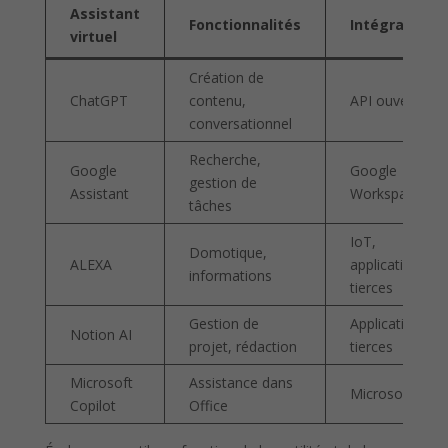
Assistant
Fonctionnalités
Intégrations
virtuel
Création de
ChatGPT
contenu,
API ouverte
conversationnel
Recherche,
Google
Google
gestion de
Assistant
Workspace
tâches
IoT,
Domotique,
ALEXA
applications
informations
tierces
Gestion de
Applications
Notion AI
projet, rédaction
tierces
Microsoft
Assistance dans
Microsoft 365
Copilot
Office