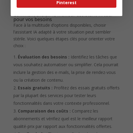
Pinterest
travail.
Comment choisir le meilleur assistant virtuel
pour vos besoins
Face à la multitude d’options disponibles, choisir
l’assistant IA adapté à votre situation peut sembler
stérile. Voici quelques étapes clés pour orienter votre
choix :
Évaluation des besoins :
Identifiez les tâches que
vous souhaitez automatiser ou simplifier. Cela pourrait
inclure la gestion des e-mails, la prise de rendez-vous
ou la création de contenu.
Essais gratuits :
Profitez des essais gratuits offerts
par la plupart des services pour tester leurs
fonctionnalités dans votre contexte professionnel.
Comparaison des coûts :
Comparez les
abonnements et vérifiez quel est le meilleur rapport
qualité-prix par rapport aux fonctionnalités offertes.