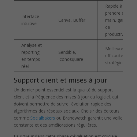
Rapide à
prendre en
Interface
Canva, Buffer
main, gain
intuitive
de
productivité
Analyse et
Meilleure
reporting
Sendible,
efficacité
en temps
Iconosquare
stratégique
réel
Support client et mises à jour
Un dernier point essentiel est la qualité du support
client et la fréquence des mises à jour du logiciel, qui
doivent permettre de suivre l’évolution rapide des
algorithmes des réseaux sociaux. Choisir des éditeurs
comme
Socialbakers
ou Brandwatch garantit une veille
constante et des améliorations régulières.
La rigueur dans cette phase d’évaluation est cruciale