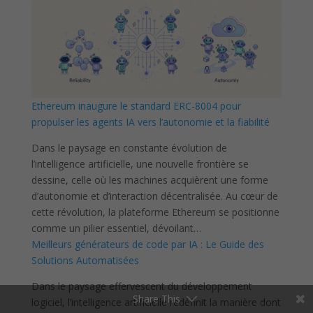
Ethereum inaugure le standard ERC-8004 pour
propulser les agents IA vers l’autonomie et la fiabilité
Dans le paysage en constante évolution de
l’intelligence artificielle, une nouvelle frontière se
dessine, celle où les machines acquièrent une forme
d’autonomie et d’interaction décentralisée. Au cœur de
cette révolution, la plateforme Ethereum se positionne
comme un pilier essentiel, dévoilant…
Meilleurs générateurs de code par IA : Le Guide des
Solutions Automatisées
Dans le paysage effervescent du développement
Share This
logiciel, l’intelligence artificielle redéfinit la manière dont