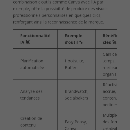
combinaison d’outils comme Canva avec l’IA par
exemple, offre la possibilité de produire des visuels
professionnels personnalisés en quelques clics,
renforçant ainsi la reconnaissance de la marque.
Fonctionnalité
Exemple
Bénéfices
IA 👾
d’outil 🔧
clés 🚀
Gain de
Planification
Hootsuite,
temps,
automatisée
Buffer
meilleure
organisation
Réactivité
Analyse des
Brandwatch,
accrue,
tendances
Socialbakers
contenu
pertinent
Multiplication
Création de
Easy Peasy,
des formats,
contenu
Canva
créativité