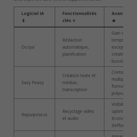
Logiciel IA
Fonctionnalités
Avantages
📱
clés ⭐
🔥
Gain de
Rédaction
temps
Ocoya
automatique,
exceptionnel
planification
créativité
boostée
Contenus
Création texte et
multiples
Easy Peasy
médias,
formats,
transcription
polyvalence
Visibilité
Recyclage vidéo
optimisée,
Repurpose.io
et audio
économie
d’efforts
Impact