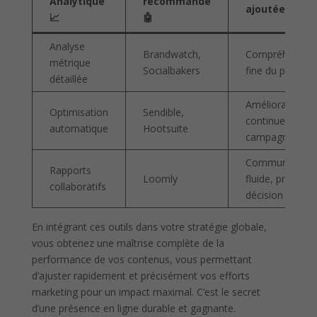
Analytique
recommandé
ajoutée 🌟
📈
🤖
Analyse
Brandwatch,
Compréhensio
métrique
Socialbakers
fine du public
détaillée
Amélioration
Optimisation
Sendible,
continue des
automatique
Hootsuite
campagnes
Communicatio
Rapports
Loomly
fluide, prise de
collaboratifs
décision
En intégrant ces outils dans votre stratégie globale,
vous obtenez une maîtrise complète de la
performance de vos contenus, vous permettant
d’ajuster rapidement et précisément vos efforts
marketing pour un impact maximal. C’est le secret
d’une présence en ligne durable et gagnante.