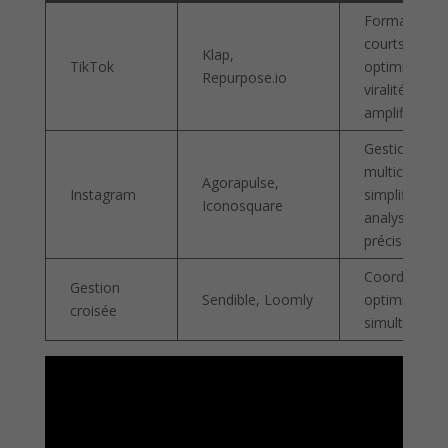
Formats
courts
Klap,
TikTok
optimisés,
Repurpose.io
viralité
amplifiée
Gestion
multicompte
Agorapulse,
Instagram
simplifiée,
Iconosquare
analyse
précise
Coordination
Gestion
Sendible, Loomly
optimisation
croisée
simultanée