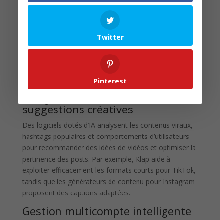
Exploiter l’intelligence artificielle pour booster
l’engagement sur TikTok et Instagram
TikTok et Instagram, en forte croissance, sont
devenus des terrains de jeu privilégiés où l’IA peut
Twitter
amplifier considérablement l’impact de vos
publications. L’expertise technologique combinée à une
stratégie fine garantit une visibilité accrue et une
interaction profonde avec les communautés.
Pinterest
Analyse des tendances et
suggestions créatives
Des logiciels dotés d’IA analysent les contenus viraux,
hashtags populaires et comportements d’utilisateurs
pour recommander des idées de vidéos et optimiser la
pertinence des posts. Par exemple, Klap aide à
exploiter efficacement les formats courts pour TikTok,
tandis que les générateurs de contenu pour Instagram
proposent des captions adaptées.
Gestion multicompte intelligente