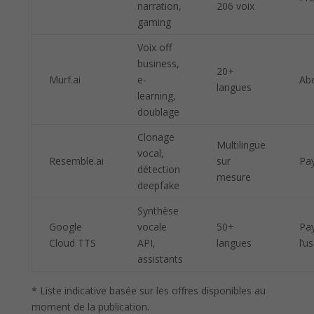
narration,
206 voix
gaming
Voix off
business,
20+
Murf.ai
e-
Ab
langues
learning,
doublage
Clonage
Multilingue
vocal,
Resemble.ai
sur
Pa
détection
mesure
deepfake
Synthèse
Google
vocale
50+
Pa
Cloud TTS
API,
langues
l’u
assistants
* Liste indicative basée sur les offres disponibles au
moment de la publication.