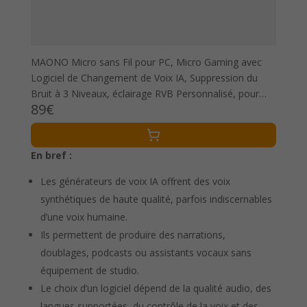
MAONO Micro sans Fil pour PC, Micro Gaming avec
Logiciel de Changement de Voix IA, Suppression du
Bruit à 3 Niveaux, éclairage RVB Personnalisé, pour
89€
Jeux, Podcasting, Streaming, DM40 Pro Blanc
En bref :
Les générateurs de voix IA offrent des voix
synthétiques de haute qualité, parfois indiscernables
d’une voix humaine.
Ils permettent de produire des narrations,
doublages, podcasts ou assistants vocaux sans
équipement de studio.
Le choix d’un logiciel dépend de la qualité audio, des
langues supportées, du contrôle de la voix et des