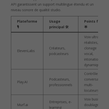
API garantissent un support multilingue étendu et un
niveau sonore de qualité studio.
Plateforme
Usage
Points forts
🎙️
principal 🛠️
🌟
Voix ultra-
réalistes,
Créateurs,
clonage
ElevenLabs
podcasteurs
vocal,
intonations
dynamiques
Contrôle fin,
Podcasteurs,
conversations
Play.AI
professionnels
multi-
locuteurs
Voix business,
Entreprises, e-
Murf.ai
doublage
learning