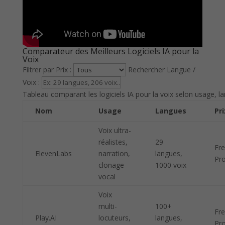
Comparateur des Meilleurs Logiciels IA pour la
Voix
Filtrer par Prix :
Rechercher Langue /
Voix :
Tableau comparant les logiciels IA pour la voix selon usage, lan
Nom
Usage
Langues
Pri
Voix ultra-
réalistes,
29
Fr
ElevenLabs
narration,
langues,
Pr
clonage
1000 voix
vocal
Voix
multi-
100+
Fr
Play.AI
locuteurs,
langues,
Pr