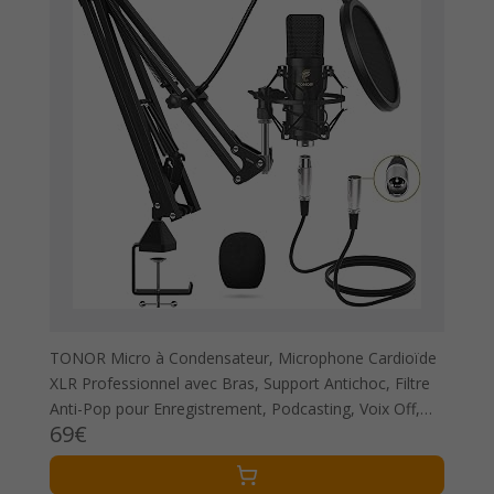
TONOR Micro à Condensateur, Microphone Cardioïde
XLR Professionnel avec Bras, Support Antichoc, Filtre
Anti-Pop pour Enregistrement, Podcasting, Voix Off,
69€
Streaming, Home-Studio, Youtube,TC20