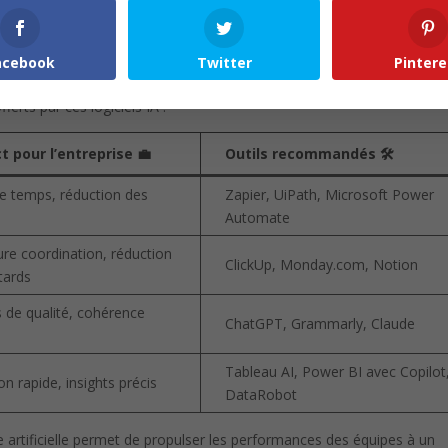
 déléguant les tâches routinières à des assistants IA, vos équipes pe
e, réduisant ainsi le stress et améliorant la qualité du travail. L’intégra
 de rédaction facilite la correction grammaticale et stylistique en 
acebook
Twitter
Pintere
ferts par ces logiciels IA :
t pour l’entreprise 💼
Outils recommandés 🛠️
e temps, réduction des
Zapier, UiPath, Microsoft Power
Automate
ure coordination, réduction
ClickUp, Monday.com, Notion
tards
 de qualité, cohérence
ChatGPT, Grammarly, Claude
e
Tableau AI, Power BI avec Copilot
on rapide, insights précis
DataRobot
nce artificielle permet de propulser les performances des équipes à un