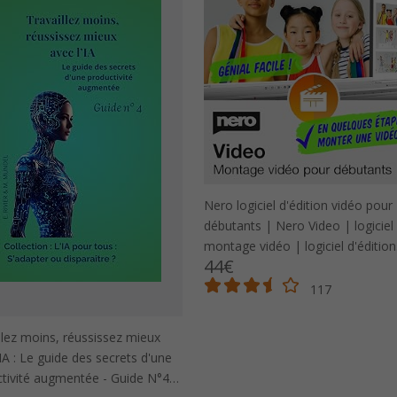
Nero logiciel d'édition vidéo pour
débutants | Nero Video | logiciel
montage vidéo | logiciel d'édition
44€
vidéo windows 11/10/877
117
llez moins, réussissez mieux
'IA : Le guide des secrets d'une
tivité augmentée - Guide N°4