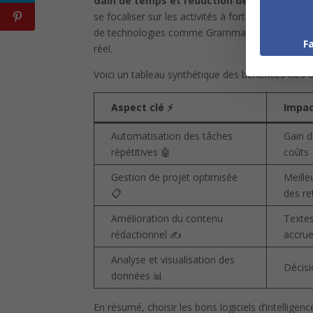
Gain de temps et réduction des erreurs
: En
se focaliser sur les activités à forte valeur ajouté
de technologies comme Grammarly dans les outils
F
réel.
Voici un tableau synthétique des bénéfices clés of
Aspect clé ⚡
Impac
Automatisation des tâches
Gain d
répétitives 🤖
coûts
Gestion de projet optimisée
Meille
📋
des re
Amélioration du contenu
Textes
rédactionnel ✍️
accru
Analyse et visualisation des
Décisi
données 📊
En résumé, choisir les bons logiciels d’intellige