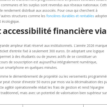
s communes et les surplus sont revendus aux réseaux nationaux. Cett
 le rendement distribué aux associés. Pour ceux qui cherchent à
d'autres structures comme les
foncières durables et rentables
adopte
t écologique.
accessibilité financière via
rande ampleur était réservé aux institutionnels. L’année 2026 marqu
ticket d’entrée fixé à seulement 300 euros. En adoptant une logique
 permet à des étudiants ou de jeunes actifs de se constituer un
rcours de souscription est aujourd'hui intégralement numérique,
is un smartphone en quelques minutes.
 comme le démembrement de propriété ou les versements programmé
ur peut choisir d'investir 50 euros par mois via la décimalisation des p
te agilité opérationnelle réduit les frais de gestion et rend l'épargne
raditionnel, mais avec un potentiel de valorisation bien supérieur sur