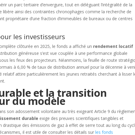
rir un parc tertiaire d’envergure, tout en déléguant l’intégralité de la
se libère ainsi des contraintes chronophages comme la recherche de
nant propriétaire d’une fraction d’immeubles de bureaux ou de centres
our les investisseurs
omplète clôturée en 2025, le fonds a affiché un
rendement locatif
distribution généreuse s’est vue couplée à une performance globale
ous les feux des projecteurs. Néanmoins, la feuille de route stratégi
sormais à 6,00 % de taux de distribution annuel pour la décennie à veni
elatif attire particulièrement les jeunes retraités cherchant à lisser l
nt.
rable et la transition
ur du modèle
e dans son adossement volontaire au très exigeant Article 9 du règleme
tissement durable
exige des preuves scientifiques tangibles et
ion drastique des émissions de gaz à effet de serre tout au long du cyc
canismes, il est utile de consulter les détails sur
les fonds