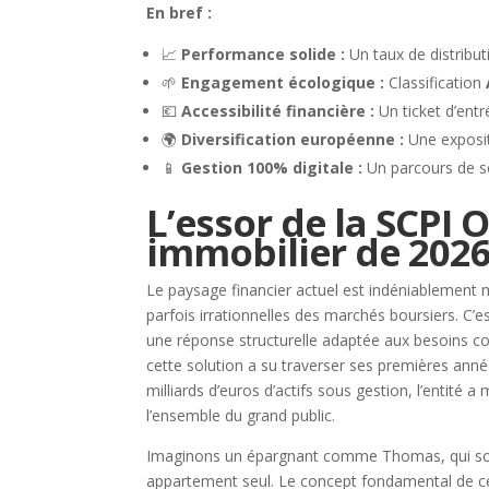
En bref :
📈
Performance solide :
Un taux de distribut
🌱
Engagement écologique :
Classification
💶
Accessibilité financière :
Un ticket d’ent
🌍
Diversification européenne :
Une expositi
📱
Gestion 100% digitale :
Un parcours de so
L’essor de la SCPI
immobilier de 202
Le paysage financier actuel est indéniablement 
parfois irrationnelles des marchés boursiers. C’es
une réponse structurelle adaptée aux besoins c
cette solution a su traverser ses premières année
milliards d’euros d’actifs sous gestion, l’entité 
l’ensemble du grand public.
Imaginons un épargnant comme Thomas, qui souh
appartement seul. Le concept fondamental de ce v