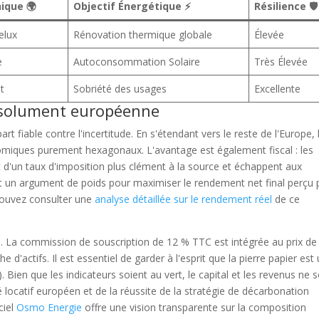
ique 🌍
Objectif Énergétique ⚡
Résilience 🛡️
elux
Rénovation thermique globale
Élevée
e
Autoconsommation Solaire
Très Élevée
t
Sobriété des usages
Excellente
résolument européenne
rt fiable contre l'incertitude. En s'étendant vers le reste de l'Europe, 
omiques purement hexagonaux. L'avantage est également fiscal : les
 d'un taux d'imposition plus clément à la source et échappent aux
t un argument de poids pour maximiser le rendement net final perçu 
pouvez consulter une
analyse détaillée sur le rendement réel
de ce
s. La commission de souscription de 12 % TTC est intégrée au prix de 
he d'actifs. Il est essentiel de garder à l'esprit que la pierre papier est
en que les indicateurs soient au vert, le capital et les revenus ne 
locatif européen et de la réussite de la stratégie de décarbonation
ciel
Osmo Energie
offre une vision transparente sur la composition