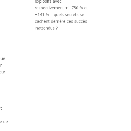
explosifs avec
respectivement +1 750 % et
+141 % – quels secrets se
cachent derrière ces succès
inattendus ?
que
r.
eur
nt
le de