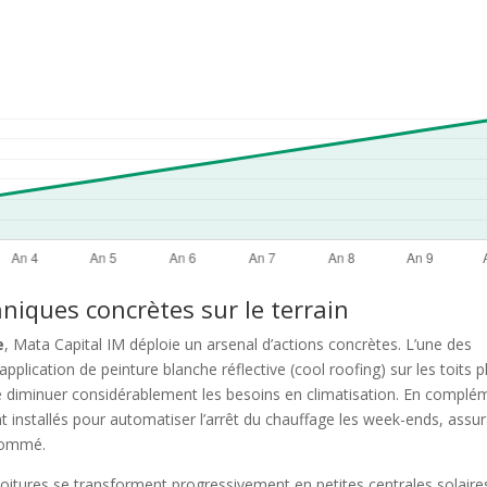
hniques concrètes sur le terrain
e
, Mata Capital IM déploie un arsenal d’actions concrètes. L’une des
plication de peinture blanche réflective (cool roofing) sur les toits p
e diminuer considérablement les besoins en climatisation. En complé
 installés pour automatiser l’arrêt du chauffage les week-ends, assu
nsommé.
 toitures se transforment progressivement en petites centrales solaire