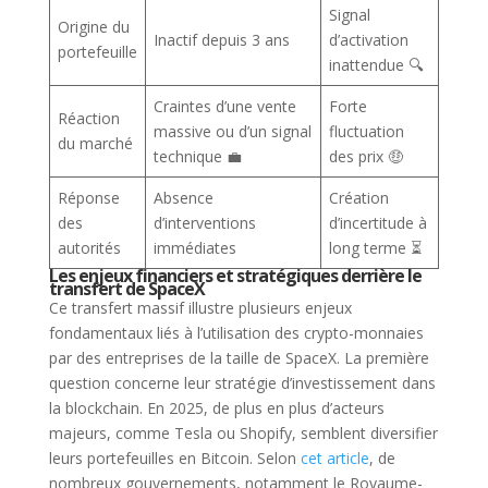
Signal
Origine du
Inactif depuis 3 ans
d’activation
portefeuille
inattendue 🔍
Craintes d’une vente
Forte
Réaction
massive ou d’un signal
fluctuation
du marché
technique 💼
des prix 🤑
Réponse
Absence
Création
des
d’interventions
d’incertitude à
autorités
immédiates
long terme ⏳
Les enjeux financiers et stratégiques derrière le
transfert de SpaceX
Ce transfert massif illustre plusieurs enjeux
fondamentaux liés à l’utilisation des crypto-monnaies
par des entreprises de la taille de SpaceX. La première
question concerne leur stratégie d’investissement dans
la blockchain. En 2025, de plus en plus d’acteurs
majeurs, comme Tesla ou Shopify, semblent diversifier
leurs portefeuilles en Bitcoin. Selon
cet article
, de
nombreux gouvernements, notamment le Royaume-