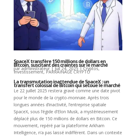
SpaceX transfère 150 millions de dollars en
Bitcoin, suscitant des craintes sur le marché
par
administrateur
|
Juil 24, 2025
|
Cryptos
,
Investissement
,
PARRAINAGE CRYPTO
La transmutation inattendue de SpaceX : un
transfert colossal de Bitcoin qui secoue le marché
Le 22 juillet 2025 restera gravé comme une date pivot
pour le monde de la crypto-monnaie. Après trois
longues années d’inactivité, l’entreprise spatiale
SpaceX, sous l’égide d’Elon Musk, a mystérieusement
déplacé plus de 150 millions de dollars en Bitcoin. Ce
mouvement, repéré par la plateforme Arkham
Intelligence, n’a pas laissé indifférent. Dans un contexte