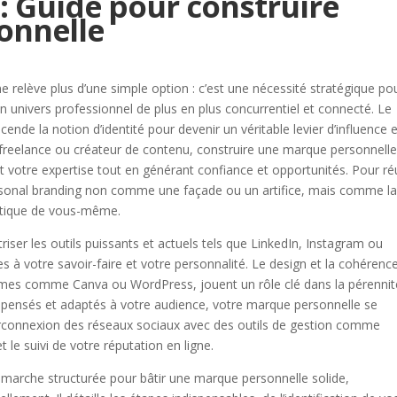
: Guide pour construire
onnelle
e
e relève plus d’une simple option : c’est une nécessité stratégique po
univers professionnel de plus en plus concurrentiel et connecté. Le
nde la notion d’identité pour devenir un véritable levier d’influence 
, freelance ou créateur de contenu, construire une marque personnell
t votre expertise tout en générant confiance et opportunités. Pour ré
ersonal branding non comme une façade ou un artifice, mais comme l
entique de vous-même.
riser les outils puissants et actuels tels que LinkedIn, Instagram ou
s à votre savoir-faire et votre personnalité. Le design et la cohérenc
rmes comme Canva ou WordPress, jouent un rôle clé dans la pérennit
n pensés et adaptés à votre audience, votre marque personnelle se
nterconnexion des réseaux sociaux avec des outils de gestion comme
t le suivi de votre réputation en ligne.
émarche structurée pour bâtir une marque personnelle solide,