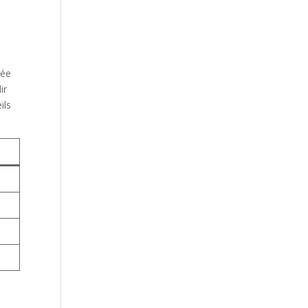
lée
ir
ils