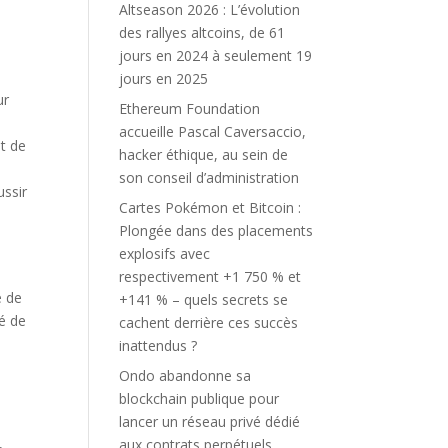
Altseason 2026 : L’évolution
des rallyes altcoins, de 61
jours en 2024 à seulement 19
jours en 2025
ur
Ethereum Foundation
accueille Pascal Caversaccio,
et de
hacker éthique, au sein de
e
son conseil d’administration
ussir
Cartes Pokémon et Bitcoin :
a
Plongée dans des placements
explosifs avec
respectivement +1 750 % et
e de
+141 % – quels secrets se
é de
cachent derrière ces succès
inattendus ?
Ondo abandonne sa
blockchain publique pour
lancer un réseau privé dédié
aux contrats perpétuels