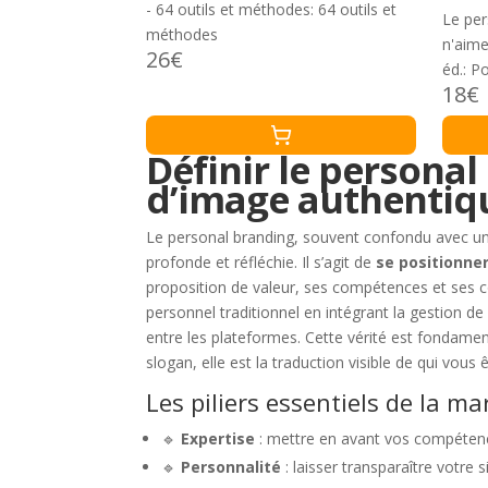
- 64 outils et méthodes: 64 outils et
Le per
méthodes
n'aime
26€
éd.: P
18€
avec s
Définir le personal
d’image authentiqu
Le personal branding, souvent confondu avec un
profonde et réfléchie. Il s’agit de
se positionn
proposition de valeur, ses compétences et ses c
personnel traditionnel en intégrant la gestion de
entre les plateformes. Cette vérité est fondamen
slogan, elle est la traduction visible de qui vous
Les piliers essentiels de la m
🔹
Expertise
: mettre en avant vos compétences
🔹
Personnalité
: laisser transparaître votre