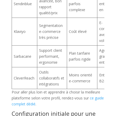
avancée, bon
Sendinblue
parfois
entrepris
rapport
complexe
en croiss
qualité/prix
E-
Segmentation
commerç
Klaviyo
e-commerce
Coût élevé
avec fort
très précise
volume
Support client
Agences e
Plan tarifaire
Sarbacane
performant,
grandes
parfois rigide
ergonomie
entrepris
Outils
Moins orienté
Entrepris
CleverReach
collaboratifs et
e-commerce
B2B
intégrations
Pour aller plus loin et apprendre à choisir la meilleure
plateforme selon votre profil, rendez-vous sur
ce guide
complet dédié
.
Configuration initiale pour une