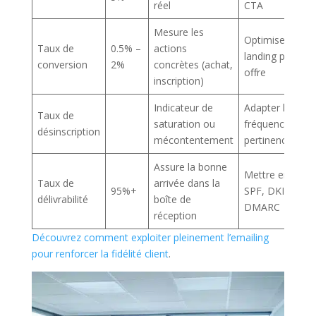
réel
CTA
Mesure les
Optimiser
Taux de
0.5% –
actions
landing page et
conversion
2%
concrètes (achat,
offre
inscription)
Indicateur de
Adapter la
Taux de
saturation ou
fréquence et la
désinscription
mécontentement
pertinence
Assure la bonne
Mettre en place
Taux de
arrivée dans la
95%+
SPF, DKIM,
délivrabilité
boîte de
DMARC
réception
Découvrez comment exploiter pleinement l’emailing
pour renforcer la fidélité client
.