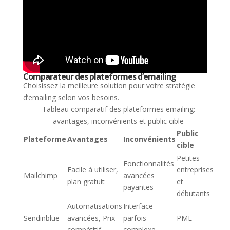
Comparateur des plateformes d’emailing
Choisissez la meilleure solution pour votre stratégie
d’emailing selon vos besoins.
Tableau comparatif des plateformes emailing:
avantages, inconvénients et public cible
Public
Plateforme
Avantages
Inconvénients
cible
Petites
Fonctionnalités
Facile à utiliser,
entreprises
Mailchimp
avancées
plan gratuit
et
payantes
débutants
Automatisations
Interface
Sendinblue
avancées, Prix
parfois
PME
compétitif
complexe