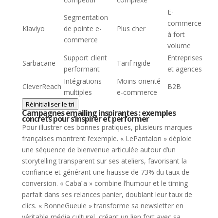
E-
Segmentation
commerce
Klaviyo
de pointe e-
Plus cher
à fort
commerce
volume
Support client
Entreprises
Sarbacane
Tarif rigide
performant
et agences
Intégrations
Moins orienté
CleverReach
B2B
multiples
e-commerce
Réinitialiser le tri
Campagnes emailing inspirantes : exemples
concrets pour s’inspirer et performer
Pour illustrer ces bonnes pratiques, plusieurs marques
françaises montrent l’exemple. « LePantalon » déploie
une séquence de bienvenue articulée autour d’un
storytelling transparent sur ses ateliers, favorisant la
confiance et générant une hausse de 73% du taux de
conversion. « Cabaïa » combine l’humour et le timing
parfait dans ses relances panier, doublant leur taux de
clics. « BonneGueule » transforme sa newsletter en
véritable média culturel, créant un lien fort avec sa