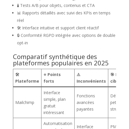
🧪 Tests A/B pour objets, contenus et CTA
📊 Rapports détaillés avec suivi des KPIs en temps
réel
🛠️ Interface intuitive et support client réactif
🔒 Conformité RGPD intégrée avec options de double
opt-in
Comparatif synthétique des
plateformes populaires en 2025
🛠️
⭐ Points
⚠️
🎯 Public
Plateforme
forts
Inconvénients
cible
Interface
Fonctions
Débutants
simple, plan
Mailchimp
avancées
petites
gratuit
payantes
structures
intéressant
Automatisation
Interface
PME,