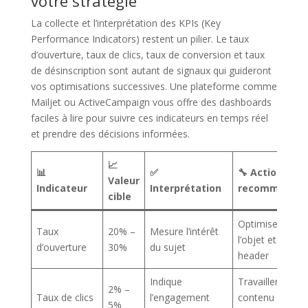
votre stratégie
La collecte et l’interprétation des KPIs (Key
Performance Indicators) restent un pilier. Le taux
d’ouverture, taux de clics, taux de conversion et taux
de désinscription sont autant de signaux qui guideront
vos optimisations successives. Une plateforme comme
Mailjet ou ActiveCampaign vous offre des dashboards
faciles à lire pour suivre ces indicateurs en temps réel
et prendre des décisions informées.
📈
📊
✅
🔧 Action
Valeur
Indicateur
Interprétation
recommandé
cible
Optimiser
Taux
20% –
Mesure l’intérêt
l’objet et le pré-
d’ouverture
30%
du sujet
header
Indique
Travailler le
2% –
Taux de clics
l’engagement
contenu et les
5%