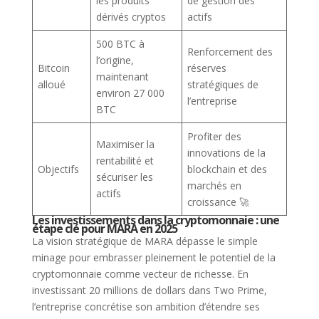
les produits
de gestion des
dérivés cryptos
actifs
500 BTC à
Renforcement des
l’origine,
Bitcoin
réserves
maintenant
alloué
stratégiques de
environ 27 000
l’entreprise
BTC
Profiter des
Maximiser la
innovations de la
rentabilité et
Objectifs
blockchain et des
sécuriser les
marchés en
actifs
croissance 🚀
Les investissements dans la cryptomonnaie : une
étape clé pour MARA en 2025
La vision stratégique de MARA dépasse le simple
minage pour embrasser pleinement le potentiel de la
cryptomonnaie comme vecteur de richesse. En
investissant 20 millions de dollars dans Two Prime,
l’entreprise concrétise son ambition d’étendre ses