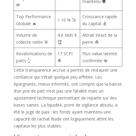
maintenu 🛡️
💸
Top Performance
Croissance rapide
> 10 % 🚀
Globale 🔥
du capital 💰
Volume de
4,6 Mds €
Attrait intact de la
collecte nette 🎯
🏆
pierre 🧲
Revalorisations de
17 SCPI
Plus-value latente
parts 👆
🌟
confirmée 💎
Cette transparence accrue a permis de restaurer une
confiance qui s’était quelque peu effritée. Les
épargnants, mieux informés, ont compris que la baisse
d’un prix de part n’est pas une fatalité mais un
ajustement technique permettant de repartir sur des
bases saines. La liquidité, point de vigilance absolu, a
été le juge de paix : les fonds ayant maintenu une
capacité de rachat fluide ont logiquement attiré les
capitaux les plus stables.