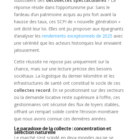
subissaient des
décollectes spectaculaires
? La
réponse réside dans l’opportunisme pur. Sans le
fardeau d’un patrimoine acquis au prix fort avant la
hausse des taux, ces SCPI de « nouvelle génération »
ont dicté leur loi. Elles ont pu proposer aux épargnants
d’analyser les
rendements exceptionnels de 2025
avec
une sérénité que les acteurs historiques leur enviaient
jalousement.
Cette réussite ne repose pas uniquement sur la
chance, mais sur une lecture précise des besoins
sociétaux. La logistique du dernier kilomètre et les
infrastructures de santé ont constitué le socle de ces
collectes record
. En se positionnant sur des secteurs
où la demande locative reste supérieure à l’offre, ces
gestionnaires ont sécurisé des flux de loyers stables,
offrant un rempart solide contre l’érosion monétaire
que nous avons connue ces dernières années.
Le paradoxe de la collecte : concentration et
sélection naturelle
Le marché s’est scindé en deux mondes qui ne se