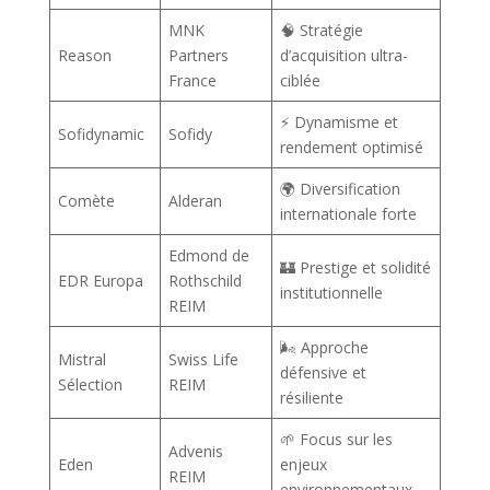
MNK
🧠 Stratégie
Reason
Partners
d’acquisition ultra-
France
ciblée
⚡ Dynamisme et
Sofidynamic
Sofidy
rendement optimisé
🌍 Diversification
Comète
Alderan
internationale forte
Edmond de
🏰 Prestige et solidité
EDR Europa
Rothschild
institutionnelle
REIM
🌬️ Approche
Mistral
Swiss Life
défensive et
Sélection
REIM
résiliente
🌱 Focus sur les
Advenis
Eden
enjeux
REIM
environnementaux