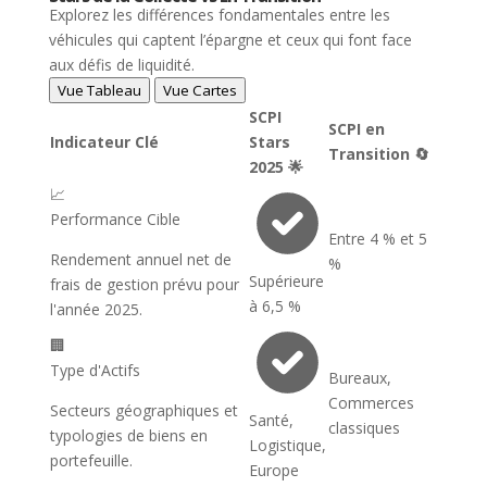
Explorez les différences fondamentales entre les
véhicules qui captent l’épargne et ceux qui font face
aux défis de liquidité.
Vue Tableau
Vue Cartes
SCPI
SCPI en
Indicateur Clé
Stars
Transition 🔄
2025 🌟
📈
Performance Cible
Entre 4 % et 5
Rendement annuel net de
%
Supérieure
frais de gestion prévu pour
à 6,5 %
l'année 2025.
🏢
Type d'Actifs
Bureaux,
Commerces
Secteurs géographiques et
Santé,
classiques
typologies de biens en
Logistique,
portefeuille.
Europe