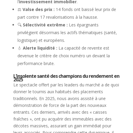
l’
investissement immobilier
.
⚖️
Valse des prix :
14 fonds ont baissé leur prix de
part contre 17 revalorisations à la hausse.
🔍
Sélectivité extrême :
Les épargnants
privilégient désormais les actifs thématiques (santé,
logistique) et européens.
💧
Alerte liquidité :
La capacité de revente est
devenue le critère de choix numéro un devant la
performance brute.
L’insolente santé des champions du rendement en
2025
Le spectacle offert par les leaders du marché a de quoi
donner le tournis aux habitués des placements
traditionnels. En 2025, nous avons assisté à une
démonstration de force de la part des nouveaux
entrants. Ces derniers, arrivés avec des « caisses
fraîches », ont pu acquérir des immeubles avec des
décotes massives, assurant un gain immédiat pour
leurs associés. Pour comprendre cette dynamique, il