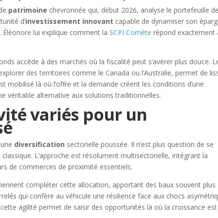
 de
patrimoine
chevronnée qui, début 2026, analyse le portefeuille d
unité d’
investissement
innovant
capable de dynamiser son épar
. Éléonore lui explique comment la
SCPI Comète
répond exactement 
 fonds accède à des marchés où la fiscalité peut s’avérer plus douce. L
explorer des territoires comme le Canada ou l’Australie, permet de lis
t mobilisé là où l’offre et la demande créent les conditions d’une
e véritable alternative aux solutions traditionnelles.
vité variés pour un
sé
r une
diversification
sectorielle poussée. Il n’est plus question de se
classique. L’approche est résolument multisectorielle, intégrant la
 murs de commerces de proximité essentiels.
s viennent compléter cette allocation, apportant des baux souvent plus
relés qui confère au véhicule une résilience face aux chocs asymétri
 cette agilité permet de saisir des opportunités là où la croissance est