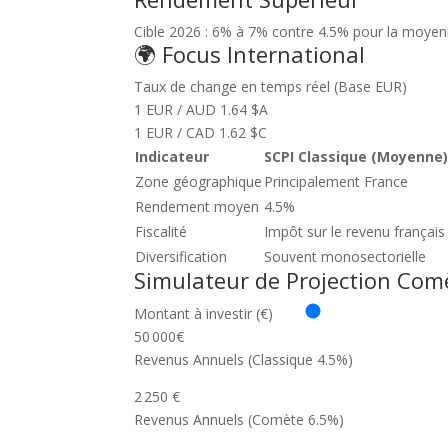
Cible 2026 : 6% à 7% contre 4.5% pour la moye
🌍
Focus International
Taux de change en temps réel (Base EUR)
1 EUR / AUD
1.64 $A
1 EUR / CAD
1.62 $C
Indicateur
SCPI Classique (Moyenne
Zone géographique
Principalement France
Rendement moyen
4.5%
Fiscalité
Impôt sur le revenu français
Diversification
Souvent monosectorielle
Simulateur de Projection Com
Montant à investir (€)
50 000
€
Revenus Annuels (Classique 4.5%)
2 250 €
Revenus Annuels (Comète 6.5%)