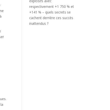
explosifs avec
e
respectivement +1 750 % et
gne
+141 % – quels secrets se
à
cachent derrière ces succès
inattendus ?
e
ser
ques.
 la