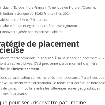
ncluant l’Europe (hors France), l’Amérique du Nord et l’Océanie.
tribution historique de 10,62 % atteint en 2024.
tabilisé entre 6 % et 7 % par an.
 labellisée ISR intégrant des critères ESG rigoureux.
t
innovante gérée par l’expertise d’Alderan.
ratégie de placement
cieuse
contexte macroéconomique singulier. À sa naissance en décembre 202
monétaires restrictives. C’est précisément à ce moment charnière
hicule d’
investissement
.
ctions de valorisation sur les marchés internationaux offraient des poi
r exclusivement vers l’international, le fonds s’est doté d’une boussol
lages de cycles immobiliers entre les différentes zones géographiques
le des épargnants.
que pour sécuriser votre patrimoine