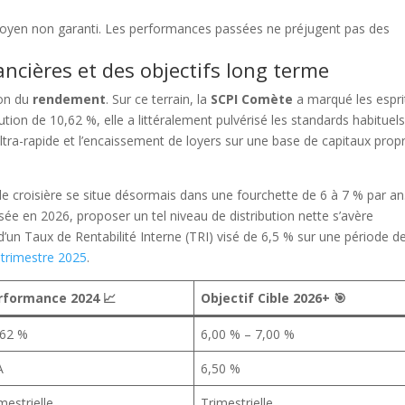
moyen non garanti. Les performances passées ne préjugent pas des
ncières et des objectifs long terme
ion du
rendement
. Sur ce terrain, la
SCPI Comète
a marqué les espri
ution de 10,62 %, elle a littéralement pulvérisé les standards habituels
ultra-rapide et l’encaissement de loyers sur une base de capitaux prop
de croisière se situe désormais dans une fourchette de 6 à 7 % par an
isée en 2026, proposer un tel niveau de distribution nette s’avère
’un Taux de Rentabilité Interne (TRI) visé de 6,5 % sur une période d
 trimestre 2025
.
rformance 2024 📈
Objectif Cible 2026+ 🎯
,62 %
6,00 % – 7,00 %
A
6,50 %
mestrielle
Trimestrielle