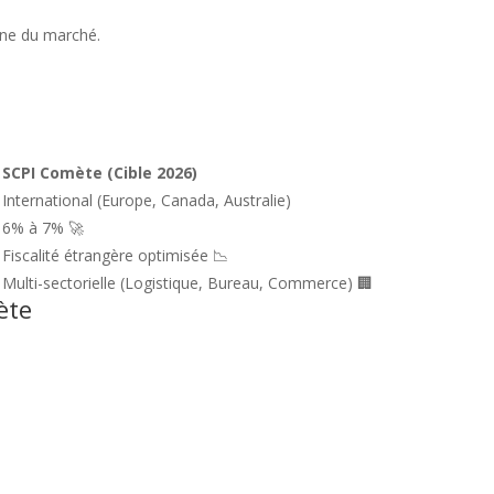
nne du marché.
)
SCPI Comète (Cible 2026)
International (Europe, Canada, Australie)
6% à 7% 🚀
Fiscalité étrangère optimisée 📉
Multi-sectorielle (Logistique, Bureau, Commerce) 🏢
ète