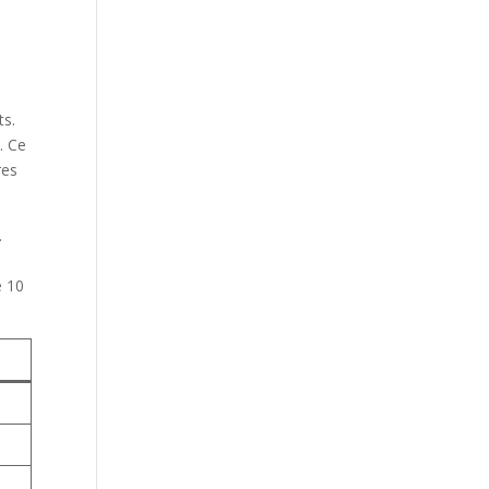
ts.
. Ce
res
.
e 10