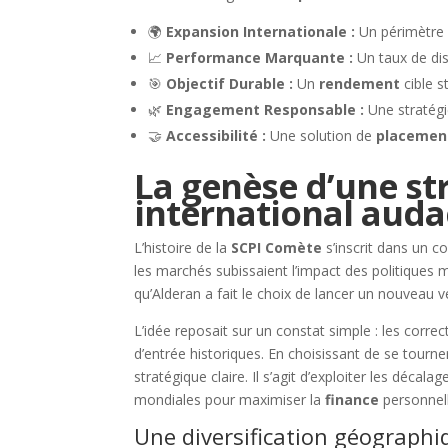
🌍
Expansion Internationale :
Un périmètre i
📈
Performance Marquante :
Un taux de dis
🎯
Objectif Durable :
Un
rendement
cible s
🌿
Engagement Responsable :
Une stratégie
🤝
Accessibilité :
Une solution de
placemen
La genèse d’une st
international auda
L’histoire de la
SCPI Comète
s’inscrit dans un 
les marchés subissaient l’impact des politiques 
qu’Alderan a fait le choix de lancer un nouveau vé
L’idée reposait sur un constat simple : les corre
d’entrée historiques. En choisissant de se tourne
stratégique claire. Il s’agit d’exploiter les déca
mondiales pour maximiser la
finance
personnel
Une diversification géographi