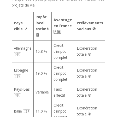
projets de vie.
Impôt
Avantage
Pays
local
Prélèvements
en France
cible 📍
estimé
Sociaux 🚫
🇫🇷
🧾
Crédit
Allemagne
Exonération
15,8 %
d’impôt
🇩🇪
totale 🎯
complet
Crédit
Espagne
Exonération
19,0 %
d’impôt
🇪🇸
totale 🎯
complet
Pays-Bas
Taux
Exonération
Variable
🇳🇱
effectif
totale 🎯
Crédit
Exonération
Italie 🇮🇹
11,0 %
d’impôt
totale 🎯