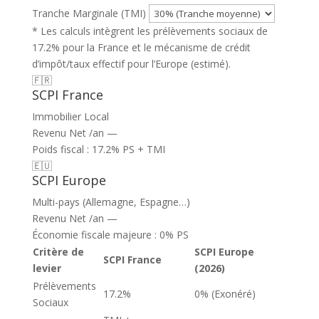
Tranche Marginale (TMI)
* Les calculs intègrent les prélèvements sociaux de
17.2% pour la France et le mécanisme de crédit
d’impôt/taux effectif pour l’Europe (estimé).
🇫🇷
SCPI France
Immobilier Local
Revenu Net /an
—
Poids fiscal : 17.2% PS + TMI
🇪🇺
SCPI Europe
Multi-pays (Allemagne, Espagne…)
Revenu Net /an
—
Économie fiscale majeure : 0% PS
Critère de
SCPI Europe
SCPI France
levier
(2026)
Prélèvements
17.2%
0% (Exonéré)
Sociaux