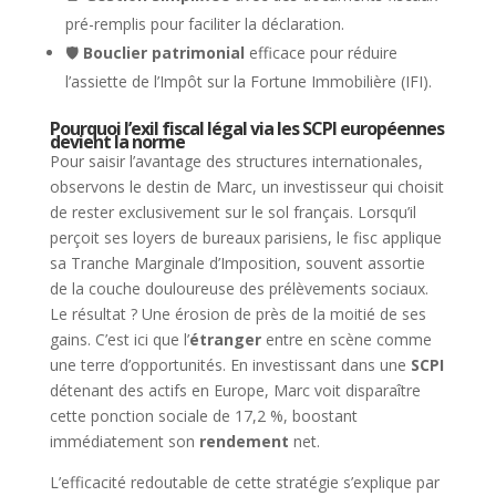
pré-remplis pour faciliter la déclaration.
🛡️
Bouclier patrimonial
efficace pour réduire
l’assiette de l’Impôt sur la Fortune Immobilière (IFI).
Pourquoi l’exil fiscal légal via les SCPI européennes
devient la norme
Pour saisir l’avantage des structures internationales,
observons le destin de Marc, un investisseur qui choisit
de rester exclusivement sur le sol français. Lorsqu’il
perçoit ses loyers de bureaux parisiens, le fisc applique
sa Tranche Marginale d’Imposition, souvent assortie
de la couche douloureuse des prélèvements sociaux.
Le résultat ? Une érosion de près de la moitié de ses
gains. C’est ici que l’
étranger
entre en scène comme
une terre d’opportunités. En investissant dans une
SCPI
détenant des actifs en Europe, Marc voit disparaître
cette ponction sociale de 17,2 %, boostant
immédiatement son
rendement
net.
L’efficacité redoutable de cette stratégie s’explique par