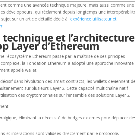
lement comme une avancée technique majeure, mais aussi comme une
 des développeurs, qui réclament depuis longtemps une interopérabilit
sujet sur un article détaillé dédié à
l’expérience utilisateur et
um
.
technique et l’architecture
op Layer d’Ethereum
e l’écosystème Ethereum passe par la maîtrise de ses principes
sel complexe, la Fondation Ethereum a adopté une approche innovante
ment appelé wallet.
 décisif dans l’évolution des smart contracts, les wallets deviennent d
ultanément sur plusieurs Layer 2. Cette capacité multichaîne natif
l’utilisation des cryptomonnaies sur l’ensemble des solutions Layer 2.
nent :
évralgique, éliminant la nécessité de bridges externes pour déplacer de
ons et interactions sont validées directement par le protocole,