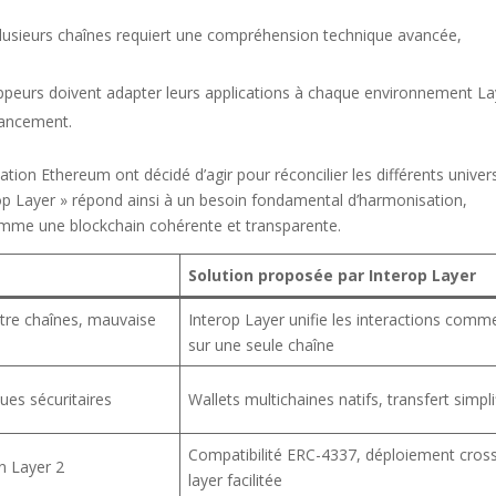
plusieurs chaînes requiert une compréhension technique avancée,
ppeurs doivent adapter leurs applications à chaque environnement La
 lancement.
tion Ethereum ont décidé d’agir pour réconcilier les différents univer
terop Layer » répond ainsi à un besoin fondamental d’harmonisation,
omme une blockchain cohérente et transparente.
Solution proposée par Interop Layer
entre chaînes, mauvaise
Interop Layer unifie les interactions comm
sur une seule chaîne
ques sécuritaires
Wallets multichaines natifs, transfert simpli
Compatibilité ERC-4337, déploiement cros
un Layer 2
layer facilitée