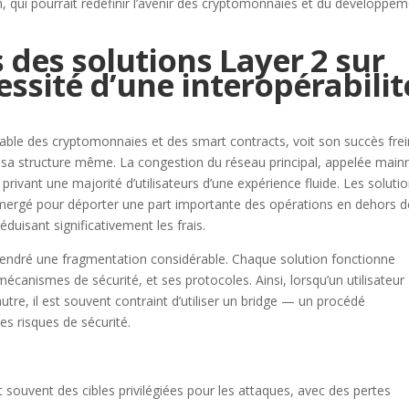
, qui pourrait redéfinir l’avenir des cryptomonnaies et du développe
 des solutions Layer 2 sur
ssité d’une interopérabilit
able des cryptomonnaies et des smart contracts, voit son succès fre
 sa structure même. La congestion du réseau principal, appelée main
, privant une majorité d’utilisateurs d’une expérience fluide. Les soluti
émergé pour déporter une part importante des opérations en dehors d
éduisant significativement les frais.
ngendré une fragmentation considérable. Chaque solution fonctionne
écanismes de sécurité, et ses protocoles. Ainsi, lorsqu’un utilisateur
utre, il est souvent contraint d’utiliser un bridge — un procédé
es risques de sécurité.
t souvent des cibles privilégiées pour les attaques, avec des pertes