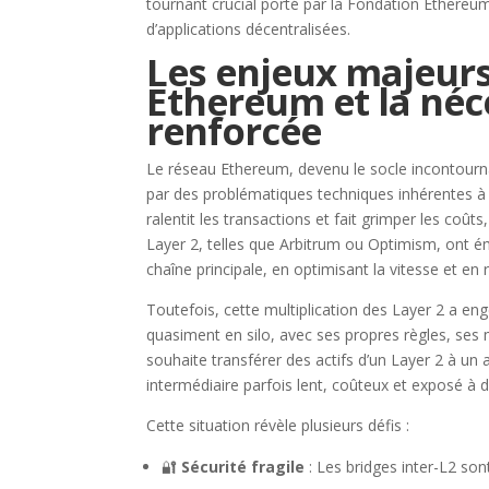
tournant crucial porté par la Fondation Ethereum
d’applications décentralisées.
Les enjeux majeurs
Ethereum et la néce
renforcée
Le réseau Ethereum, devenu le socle incontourn
par des problématiques techniques inhérentes à
ralentit les transactions et fait grimper les coûts
Layer 2, telles que Arbitrum ou Optimism, ont 
chaîne principale, en optimisant la vitesse et en r
Toutefois, cette multiplication des Layer 2 a e
quasiment en silo, avec ses propres règles, ses m
souhaite transférer des actifs d’un Layer 2 à un a
intermédiaire parfois lent, coûteux et exposé à d
Cette situation révèle plusieurs défis :
🔐
Sécurité fragile
: Les bridges inter-L2 son