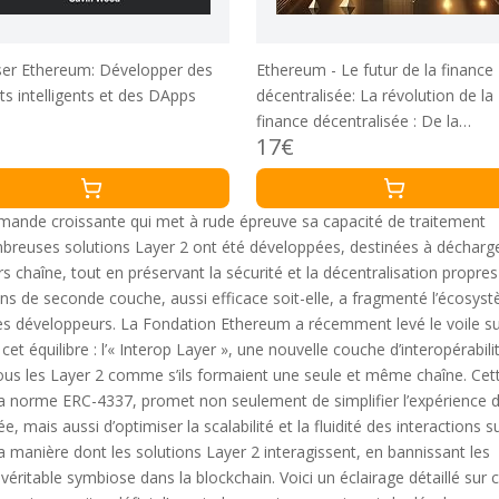
ser Ethereum: Développer des
Ethereum - Le futur de la finance
ts intelligents et des DApps
décentralisée: La révolution de la
finance décentralisée : De la
17€
blockchain à la DeFi, l'impact
d'Ethereum sur l'économie du fut
mande croissante qui met à rude épreuve sa capacité de traitement
mbreuses solutions Layer 2 ont été développées, destinées à décharge
s chaîne, tout en préservant la sécurité et la décentralisation propres
ons de seconde couche, aussi efficace soit-elle, a fragmenté l’écosys
et les développeurs. La Fondation Ethereum a récemment levé le voile s
t équilibre : l’« Interop Layer », une nouvelle couche d’interopérabili
us les Layer 2 comme s’ils formaient une seule et même chaîne. Cet
la norme ERC-4337, promet non seulement de simplifier l’expérience 
, mais aussi d’optimiser la scalabilité et la fluidité des interactions s
a manière dont les solutions Layer 2 interagissent, en bannissant les
éritable symbiose dans la blockchain. Voici un éclairage détaillé sur 