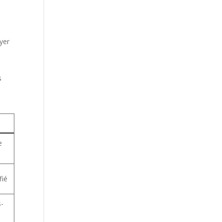
yer
s
e
fié
s-