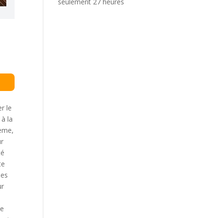
seulement 27 heures
ur
r le
 à la
tème,
ur
té
te
des
ur
ce