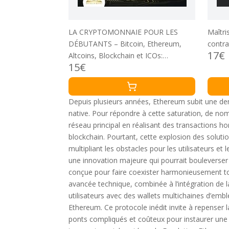
LA CRYPTOMONNAIE POUR LES
Maîtri
DÉBUTANTS – Bitcoin, Ethereum,
contra
17€
Altcoins, Blockchain et ICOs:
15€
Comment investir intelligemment à
l'ère de la monnaie numérique et faire
des bénéfices énormes
Depuis plusieurs années, Ethereum subit une de
native. Pour répondre à cette saturation, de no
réseau principal en réalisant des transactions hor
blockchain. Pourtant, cette explosion des soluti
multipliant les obstacles pour les utilisateurs 
une innovation majeure qui pourrait bouleverser ce
conçue pour faire coexister harmonieusement to
avancée technique, combinée à l’intégration de 
utilisateurs avec des wallets multichaines d’emblée
Ethereum. Ce protocole inédit invite à repenser l
ponts compliqués et coûteux pour instaurer une v