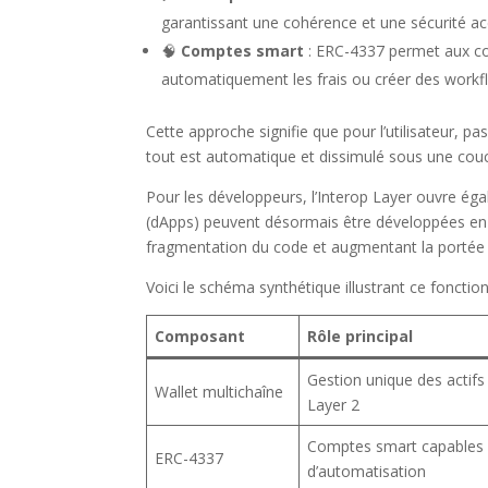
garantissant une cohérence et une sécurité ac
🧠
Comptes smart
: ERC-4337 permet aux comp
automatiquement les frais ou créer des workf
Cette approche signifie que pour l’utilisateur, pa
tout est automatique et dissimulé sous une couc
Pour les développeurs, l’Interop Layer ouvre ég
(dApps) peuvent désormais être développées en
fragmentation du code et augmentant la portée m
Voici le schéma synthétique illustrant ce foncti
Composant
Rôle principal
Gestion unique des actifs 
Wallet multichaîne
Layer 2
Comptes smart capables
ERC-4337
d’automatisation