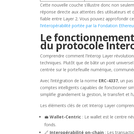
Cette nouvelle couche s’illustre donc non seu
réponse directe aux attentes des utilisateurs et
fiable entre Layer 2. Vous pouvez approfondir ce 
l’interopérabilité portée par la Fondation Ethere
Le fonctionnement 
du protocole Inter
Comprendre comment l’Interop Layer révolutionn
techniques. Plutôt que de bâtir un pont univer
centrée sur le portefeuille numérique, communé
Avec l’intégration de la norme
ERC-4337
, un pas
comptes intelligents capables de fonctionner sim
simplifie grandement la gestion, le transfert et 
Les éléments clés de cet Interop Layer compren
💼
Wallet-Centric
: Le wallet est le centre n
fonds.
🔗
Interopérabilité on-chain
: Les transacti