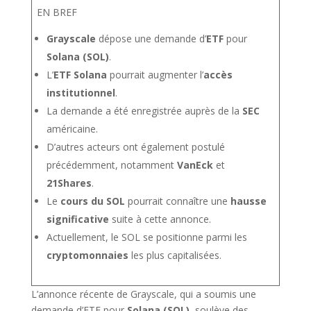
EN BREF
Grayscale
dépose une demande d’
ETF
pour
Solana (SOL)
.
L’
ETF Solana
pourrait augmenter l’
accès
institutionnel
.
La demande a été enregistrée auprès de la
SEC
américaine.
D’autres acteurs ont également postulé
précédemment, notamment
VanEck
et
21Shares
.
Le
cours du SOL
pourrait connaître une
hausse
significative
suite à cette annonce.
Actuellement, le SOL se positionne parmi les
cryptomonnaies
les plus capitalisées.
L’annonce récente de Grayscale, qui a soumis une
demande d’ETF pour
Solana (SOL)
, soulève des