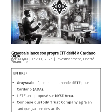
Grayscale lance son propre ETF dédié à Cardano
(ADA
par
ALAIN
|
Fév 11, 2025
|
Investissement
,
Liberté
Financière
EN BREF
Grayscale
dépose une demande d’
ETF
pour
Cardano (ADA)
.
L’ETF sera proposé sur
NYSE Arca
.
Coinbase Custody Trust Company
agira en
tant que gardien des actifs.