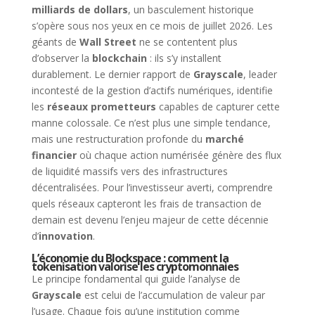
milliards de dollars
, un basculement historique
s’opère sous nos yeux en ce mois de juillet 2026. Les
géants de
Wall Street
ne se contentent plus
d’observer la
blockchain
: ils s’y installent
durablement. Le dernier rapport de
Grayscale
, leader
incontesté de la gestion d’actifs numériques, identifie
les
réseaux prometteurs
capables de capturer cette
manne colossale. Ce n’est plus une simple tendance,
mais une restructuration profonde du
marché
financier
où chaque action numérisée génère des flux
de liquidité massifs vers des infrastructures
décentralisées. Pour l’investisseur averti, comprendre
quels réseaux capteront les frais de transaction de
demain est devenu l’enjeu majeur de cette décennie
d’
innovation
.
L’économie du Blockspace : comment la
tokenisation valorise les cryptomonnaies
Le principe fondamental qui guide l’analyse de
Grayscale
est celui de l’accumulation de valeur par
l’usage. Chaque fois qu’une institution comme