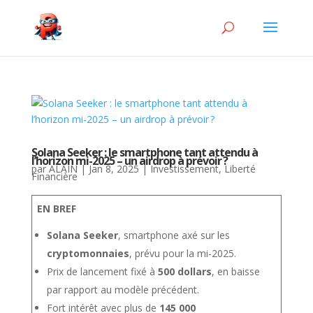
Solana Seeker : le smartphone tant attendu à
l’horizon mi-2025 – un airdrop à prévoir ?
par
ALAIN
|
Jan 8, 2025
|
Investissement
,
Liberté
Financière
EN BREF
Solana Seeker
, smartphone axé sur les
cryptomonnaies
, prévu pour la mi-2025.
Prix de lancement fixé à
500 dollars
, en baisse
par rapport au modèle précédent.
Fort intérêt avec plus de
145 000