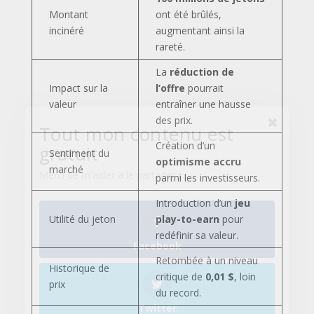
gratuit
Montant
ont été brûlés,
Merci de m'aider à le partager !
incinéré
augmentant ainsi la
rareté.
La
réduction de
Impact sur la
l’offre
pourrait
Facebook
valeur
entraîner une hausse
des prix.
Création d’un
Sentiment du
Twitter
optimisme accru
marché
parmi les investisseurs.
Introduction d’un
jeu
Utilité du jeton
play-to-earn
pour
Pinterest
redéfinir sa valeur.
Retombée à un niveau
Historique de
critique de
0,01 $
, loin
prix
du record.