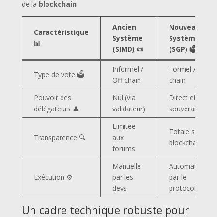
de la
blockchain
.
Ancien
Nouveau
Caractéristique
Système
Système
📊
(SIMD) 📜
(SGP) 🗳️
Informel /
Formel / On-
Type de vote 🗳️
Off-chain
chain
Pouvoir des
Nul (via
Direct et
délégateurs 👤
validateur)
souverain
Limitée
Totale sur la
Transparence 🔍
aux
blockchain
forums
Manuelle
Automatisée
Exécution ⚙️
par les
par le
devs
protocole
Un cadre technique robuste pour