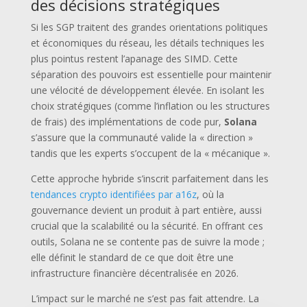
des décisions stratégiques
Si les SGP traitent des grandes orientations politiques
et économiques du réseau, les détails techniques les
plus pointus restent l’apanage des SIMD. Cette
séparation des pouvoirs est essentielle pour maintenir
une vélocité de développement élevée. En isolant les
choix stratégiques (comme l’inflation ou les structures
de frais) des implémentations de code pur,
Solana
s’assure que la communauté valide la « direction »
tandis que les experts s’occupent de la « mécanique ».
Cette approche hybride s’inscrit parfaitement dans les
Tout mon contenu est
tendances crypto identifiées par a16z
, où la
gouvernance devient un produit à part entière, aussi
gratuit
crucial que la scalabilité ou la sécurité. En offrant ces
Merci de m'aider à le partager !
outils, Solana ne se contente pas de suivre la mode ;
elle définit le standard de ce que doit être une
infrastructure financière décentralisée en 2026.
L’impact sur le marché ne s’est pas fait attendre. La