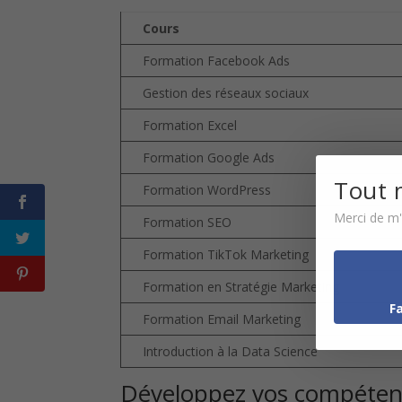
Cours
Formation Facebook Ads
Gestion des réseaux sociaux
Formation Excel
Formation Google Ads
Tout 
Formation WordPress
Merci de m'a
Formation SEO
Formation TikTok Marketing
Formation en Stratégie Marketing
F
Formation Email Marketing
Introduction à la Data Science
Développez vos compéten