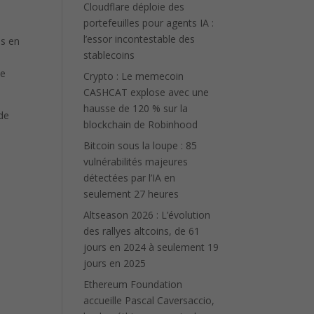
Cloudflare déploie des
portefeuilles pour agents IA :
l’essor incontestable des
es en
stablecoins
de
Crypto : Le memecoin
CASHCAT explose avec une
hausse de 120 % sur la
 de
blockchain de Robinhood
x
Bitcoin sous la loupe : 85
vulnérabilités majeures
détectées par l’IA en
seulement 27 heures
Altseason 2026 : L’évolution
des rallyes altcoins, de 61
jours en 2024 à seulement 19
jours en 2025
Ethereum Foundation
accueille Pascal Caversaccio,