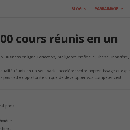
BLOG
PARRAINAGE
 100 cours réunis en un
eb
,
Business en ligne
,
Formation
,
Intelligence Artificielle
,
Liberté Financière
,
ul pack.
ividuel.
rythme.