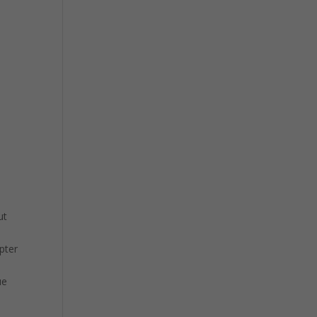
ut
pter
ue