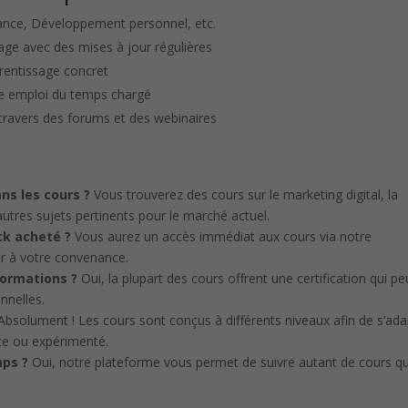
nance, Développement personnel, etc.
age avec des mises à jour régulières
prentissage concret
re emploi du temps chargé
ravers des forums et des webinaires
ns les cours ?
Vous trouverez des cours sur le marketing digital, la
autres sujets pertinents pour le marché actuel.
ck acheté ?
Vous aurez un accès immédiat aux cours via notre
er à votre convenance.
 formations ?
Oui, la plupart des cours offrent une certification qui pe
nnelles.
bsolument ! Les cours sont conçus à différents niveaux afin de s’ada
ice ou expérimenté.
mps ?
Oui, notre plateforme vous permet de suivre autant de cours q