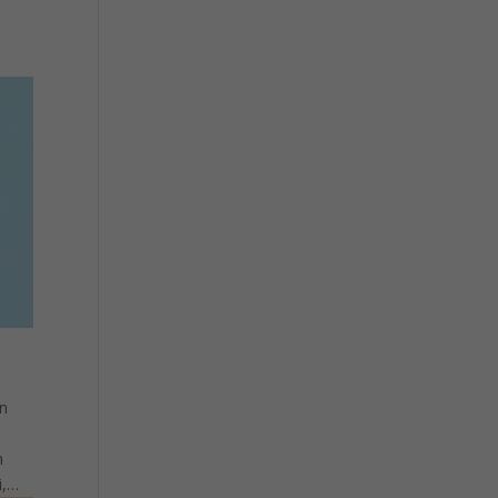
on
n
i,…