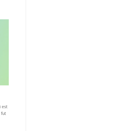
i est
 fut