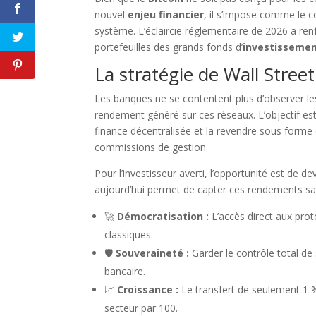
nouvel
enjeu financier
, il s’impose comme le c
Merci de m'a
système. L’éclaircie réglementaire de 2026 a renf
portefeuilles des grands fonds d’
investisseme
La stratégie de Wall Stree
F
Les banques ne se contentent plus d’observer l
rendement généré sur ces réseaux. L’objectif est 
finance décentralisée et la revendre sous forme 
commissions de gestion.
Pour l’investisseur averti, l’opportunité est de
aujourd’hui permet de capter ces rendements sans 
🚀
Démocratisation :
L’accès direct aux prot
classiques.
🛡️
Souveraineté :
Garder le contrôle total de 
bancaire.
📈
Croissance :
Le transfert de seulement 1 % d
secteur par 100.