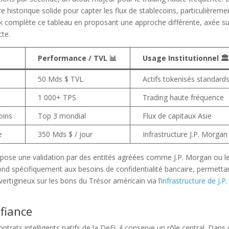
re historique solide pour capter les flux de stablecoins, particulièreme
rk complète ce tableau en proposant une approche différente, axée su
cte.
Performance / TVL 📊
Usage Institutionnel 🏛
50 Mds $ TVL
Actifs tokenisés standard
1 000+ TPS
Trading haute fréquence
oins
Top 3 mondial
Flux de capitaux Asie
e
350 Mds $ / jour
Infrastructure J.P. Morgan
mpose une validation par des entités agréées comme J.P. Morgan ou l
ond spécifiquement aux besoins de confidentialité bancaire, permetta
rtigineux sur les bons du Trésor américain via l’
infrastructure de J.P.
fiance
mon contenu est gratuit
trats intelligents natifs de la DeFi, il conserve un rôle central. Dans 