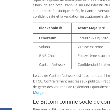
Chain, de son côté, s’appuie sur une infrastructu
sur le marché asiatique. Enfin, le Canton Netwo
confidentialité et la validation institutionnelle stri
Blockchain 🌐
Atout Majeur ✨
Ethereum
Sécurité & Liquidité
Solana
Vitesse extrême
BNB Chain
Écosystème stablec
Canton Network
Confidentialité nativ
Le cas de Canton Network est fascinant car il i
DTCC. Contrairement aux réseaux publics, il rép
de gérer des volumes de règlements quotidiens ve
Morgan
.
Le Bitcoin comme socle de con
Tout 
Bien que le
Bitcoin
ne soit pas conçu pour les con