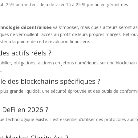
b 25% permettent déjà de viser 15 à 25 % par an en gérant des
chnologie décentralisée
va s’imposer, mais quels acteurs seront a
ques ne verrouillent l’accès au profit de leurs propres marges. Retrou
ter à la pointe de cette révolution financière.
es actifs réels ?
mobilier, obligations, actions) en jetons numériques sur une blockchain
t.
lle des blockchains spécifiques ?
la plus grande liquidité, une sécurité éprouvée et des outils de conform
a DeFi en 2026 ?
ue technologique existe. Il est essentiel d’utiliser des protocoles audit
.
et Market Clarity Act ?