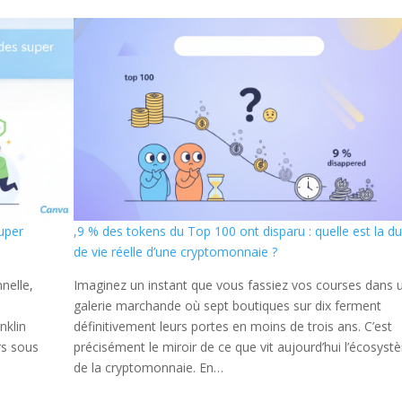
Super
,9 % des tokens du Top 100 ont disparu : quelle est la d
de vie réelle d’une cryptomonnaie ?
nnelle,
Imaginez un instant que vous fassiez vos courses dans 
galerie marchande où sept boutiques sur dix ferment
nklin
définitivement leurs portes en moins de trois ans. C’est
rs sous
précisément le miroir de ce que vit aujourd’hui l’écosys
de la cryptomonnaie. En…