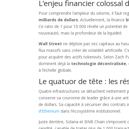
L’enjeu financier colossal d
Pour comprendre l’ampleur du séisme, il faut rega
milliards de dollars
. Actuellement, la finance
b
Ce ratio de 1 pour 10 000 révèle un potentiel de c
nouveauté, mais la profondeur de la liquidité.
Wall Street
ne déploie pas ses capitaux au hasa
flux massifs sans créer de volatilité artificielle. 
pour acquérir des actifs tokenisés. Selon Zach Pa
dominent déjà la
technologie décentralisée
,
à l’échelle globale.
Le quatuor de tête : les ré
Quatre infrastructures se détachent nettement 
conserve sa couronne de leader grâce à une antér
de dollars. Sa capacité à sécuriser des contrats 
d’Ethereum
dans l’écosystème institutionnel.
Juste derrière, Solana et BNB Chain s’imposent 
rapidité, capable de traiter plus de 1 000 trans