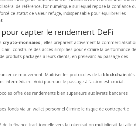
ollatéral de référence, l’or numérique sur lequel repose la confiance d
ider à le partager !
orcé ce statut de valeur refuge, indispensable pour équilibrer les
nt
.
t pour capter le rendement DeFi
acebook
Twitter
Pintere
es
crypto-monnaies
; elles préparent activement la commercialisati
clair : construire des accès simplifiés pour extraire la performance de
de produits packagés à leurs clients, en prélevant au passage des
 devancer ce mouvement. Maîtriser les protocoles de la
blockchain
dès
intermédiaire. Voici pourquoi le passage à l’action est crucial :
ocoles offre des rendements bien supérieurs aux livrets bancaires
ses fonds via un wallet personnel élimine le risque de contrepartie
e la finance traditionnelle vers la tokenisation multiplierait la taille 