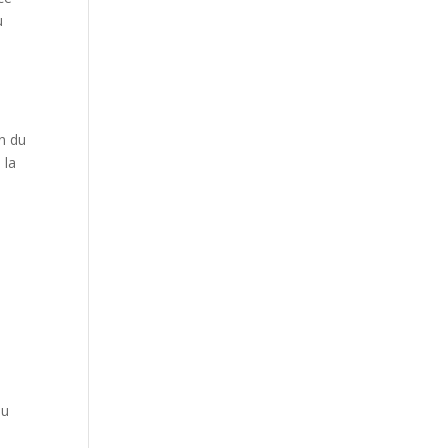
u
st
on du
 la
du