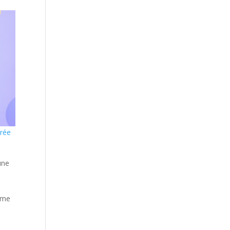
urée
une
tème