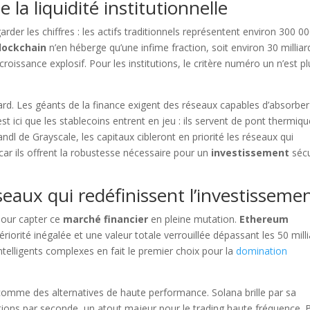
e la liquidité institutionnelle
rder les chiffres : les actifs traditionnels représentent environ 300 0
lockchain
n’en héberge qu’une infime fraction, soit environ 30 milliar
roissance explosif. Pour les institutions, le critère numéro un n’est pl
rd. Les géants de la finance exigent des réseaux capables d’absorber
C’est ici que les stablecoins entrent en jeu : ils servent de pont thermiq
ndl de Grayscale, les capitaux cibleront en priorité les réseaux qui
 car ils offrent la robustesse nécessaire pour un
investissement
sécu
seaux qui redéfinissent l’investisseme
pour capter ce
marché financier
en pleine mutation.
Ethereum
iorité inégalée et une valeur totale verrouillée dépassant les 50 mill
intelligents complexes en fait le premier choix pour la
domination
comme des alternatives de haute performance. Solana brille par sa
actions par seconde, un atout majeur pour le trading haute fréquence.