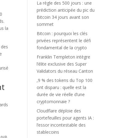
La règle des 500 jours : une
prédiction anticipée du pic du
00
Bitcoin 34 jours avant son
ds.
sommet
us la
Bitcoin : pourquoi les clés
privées représentent le défi
 des
fondamental de la crypto
ue
Franklin Templeton intègre
l’élite exclusive des Super
risé
Validators du réseau Canton
,9 % des tokens du Top 100
nt
ont disparu : quelle est la
durée de vie réelle d’une
cryptomonnaie ?
iards
Cloudflare déploie des
portefeuilles pour agents IA :
l’essor incontestable des
stablecoins
 BNB