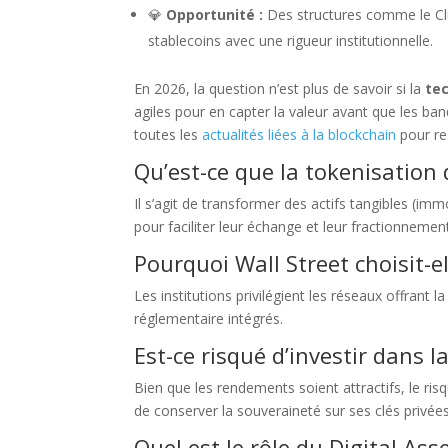
💎
Opportunité :
Des structures comme le Clu
stablecoins avec une rigueur institutionnelle.
En 2026, la question n’est plus de savoir si la
te
agiles pour en capter la valeur avant que les ban
toutes les
actualités liées à la blockchain
pour res
Qu’est-ce que la tokenisation d
Il s’agit de transformer des actifs tangibles (im
pour faciliter leur échange et leur fractionnemen
Pourquoi Wall Street choisit-e
Les institutions privilégient les réseaux offrant 
réglementaire intégrés.
Est-ce risqué d’investir dans l
Bien que les rendements soient attractifs, le risq
de conserver la souveraineté sur ses clés privées
Quel est le rôle du Digital Ass