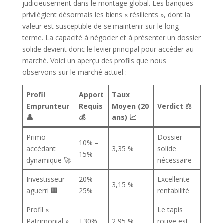
judicieusement dans le montage global. Les banques
privilégient désormais les biens « résilients », dont la
valeur est susceptible de se maintenir sur le long
terme. La capacité à négocier et à présenter un dossier
solide devient donc le levier principal pour accéder au
marché. Voici un aperçu des profils que nous
observons sur le marché actuel :
Profil
Apport
Taux
Emprunteur
Requis
Moyen (20
Verdict ⚖️
👤
💰
ans) 📈
Primo-
Dossier
10% –
accédant
3,35 %
solide
15%
dynamique 🚀
nécessaire
Investisseur
20% –
Excellente
3,15 %
aguerri 🏢
25%
rentabilité
Profil «
Le tapis
Patrimonial »
+30%
2,95 %
rouge est