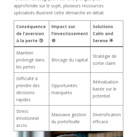
approfondie sur le sujet, plusieurs ressources
spécialisés illustrent cette démarche en détail.
Conséquence
Impact sur
Solutions
de l’aversion
l’investissement
Calm and
à la perte 😰
🚫
Serene 🌟
Maintien
Stratégie de
prolongé dans
Blocage du capital
sortie claire
les pertes
Difficulté à
Réévaluation
prendre des
Opportunités
basée sur le
décisions
manquées
potentiel
rapides
Stress
Mauvaise gestion
Diversification
émotionnel
du portefeuille
efficace
accru