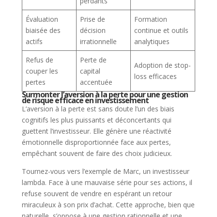
perdants
Évaluation
Prise de
Formation
biaisée des
décision
continue et outils
actifs
irrationnelle
analytiques
Refus de
Perte de
Adoption de stop-
couper les
capital
loss efficaces
pertes
accentuée
Surmonter l’aversion à la perte pour une gestion
de risque efficace en investissement
L’aversion à la perte est sans doute l’un des biais
cognitifs les plus puissants et déconcertants qui
guettent l’investisseur. Elle génère une réactivité
émotionnelle disproportionnée face aux pertes,
empêchant souvent de faire des choix judicieux.
Tournez-vous vers l’exemple de Marc, un investisseur
lambda. Face à une mauvaise série pour ses actions, il
refuse souvent de vendre en espérant un retour
miraculeux à son prix d’achat. Cette approche, bien que
naturelle, s’oppose à une gestion rationnelle et une