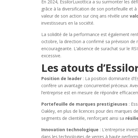
En 2024, EssilorLuxottica a su surmonter les dé
grâce à la diversification de son portefeuille et 
valeur de son action sur cinq ans révèle une
val
investisseurs en la société.
La solidité de la performance est également ren
octobre, la direction a confirmé sa prévision de
encourageante. L’absence de surachat sur le RSI
excessive.
Les atouts d’Essilo
Position de leader
: La position dominante d’Es
confère un avantage concurrentiel précieux. Avec
l’entreprise est en mesure de répondre effica
Portefeuille de marques prestigieuses
: Es
Oakley, en plus de licences pour des marques de
segments de clientèle, renforçant ainsi sa
résil
Innovation technologique
: L’entreprise inve
dans les technologies de verres à haute perform