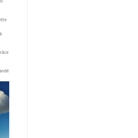
on
ette
 à
grâce
mandé