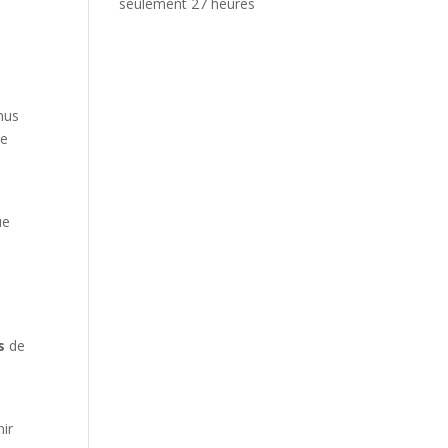
seulement 27 heures
nus
ue
ue
s
de
nir