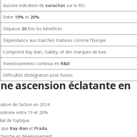
Aucune indication de
surachat
sur le RSI
Entre
19%
et
20%
Dépasse
30
fois les bénéfices
Dépendance aux marchés matures comme l’Europe
Comprend Ray-Ban, Oakley, et des marques de luxe
Investissements continus en
R&D
Difficultés d’intégration post-fusion
Une ascension éclatante en
ation de l’action en 2024.
estimée entre 19 et 20%.
l de l’optique.
s que
Ray-Ban
et
Prada
.
echerche et développement.