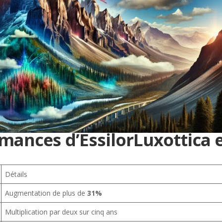
mances d’EssilorLuxottica 
Détails
Augmentation de plus de
31%
Multiplication par deux sur cinq ans