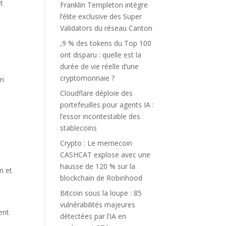
t
Franklin Templeton intègre
a
l’élite exclusive des Super
Validators du réseau Canton
,9 % des tokens du Top 100
ont disparu : quelle est la
durée de vie réelle d’une
cryptomonnaie ?
on
Cloudflare déploie des
portefeuilles pour agents IA :
l’essor incontestable des
stablecoins
Crypto : Le memecoin
CASHCAT explose avec une
hausse de 120 % sur la
n et
blockchain de Robinhood
Bitcoin sous la loupe : 85
vulnérabilités majeures
ent
détectées par l’IA en