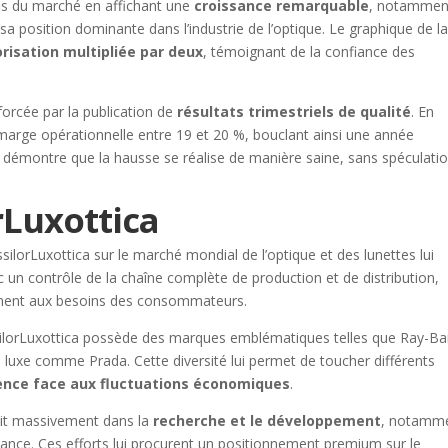
fis du marché en affichant une
croissance remarquable
, notammen
à sa position dominante dans l’industrie de l’optique. Le graphique de l
orisation multipliée par deux
, témoignant de la confiance des
forcée par la publication de
résultats trimestriels de qualité
. En
 marge opérationnelle entre 19 et 20 %, bouclant ainsi une année
 démontre que la hausse se réalise de manière saine, sans spéculati
rLuxottica
silorLuxottica sur le marché mondial de l’optique et des lunettes lui
 un contrôle de la chaîne complète de production et de distribution,
cement aux besoins des consommateurs.
silorLuxottica possède des marques emblématiques telles que Ray-Ba
 luxe comme Prada. Cette diversité lui permet de toucher différents
ience face aux fluctuations économiques
.
stit massivement dans la
recherche et le développement
, notamm
ance. Ces efforts lui procurent un positionnement premium sur le