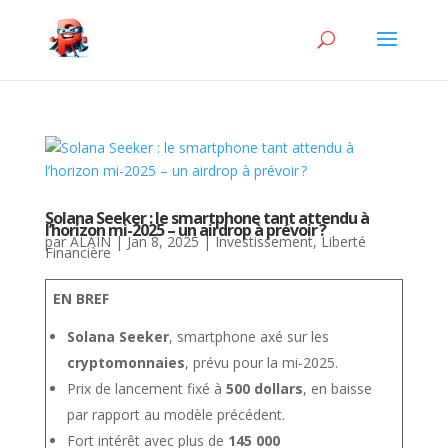
Solana Seeker : le smartphone tant attendu à
l’horizon mi-2025 – un airdrop à prévoir ?
par
ALAIN
|
Jan 8, 2025
|
Investissement
,
Liberté
Financière
EN BREF
Solana Seeker
, smartphone axé sur les
cryptomonnaies
, prévu pour la mi-2025.
Prix de lancement fixé à
500 dollars
, en baisse
par rapport au modèle précédent.
Fort intérêt avec plus de
145 000