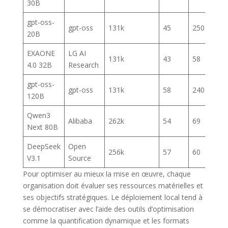
30B
gpt-oss-
gpt-oss
131k
45
250+
20B
EXAONE
LG AI
131k
43
58
4.0 32B
Research
gpt-oss-
gpt-oss
131k
58
240+
120B
Qwen3
Alibaba
262k
54
69
Next 80B
DeepSeek
Open
256k
57
60
V3.1
Source
Pour optimiser au mieux la mise en œuvre, chaque
organisation doit évaluer ses ressources matérielles et
ses objectifs stratégiques. Le déploiement local tend à
se démocratiser avec l’aide des outils d’optimisation
comme la quantification dynamique et les formats