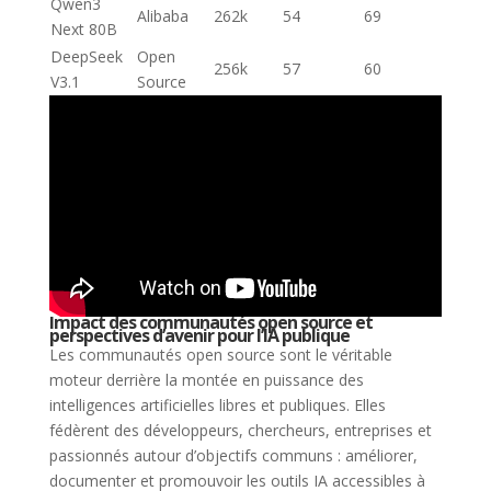
Qwen3
Alibaba
262k
54
69
Next 80B
DeepSeek
Open
256k
57
60
V3.1
Source
Impact des communautés open source et
perspectives d’avenir pour l’IA publique
Les communautés open source sont le véritable
moteur derrière la montée en puissance des
intelligences artificielles libres et publiques. Elles
fédèrent des développeurs, chercheurs, entreprises et
passionnés autour d’objectifs communs : améliorer,
documenter et promouvoir les outils IA accessibles à