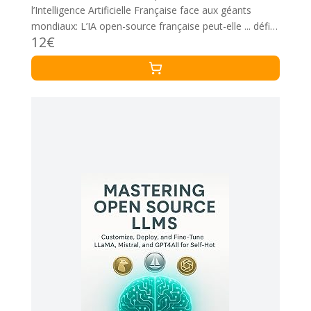
l’Intelligence Artificielle Française face aux géants
mondiaux: L’IA open-source française peut-elle ... défi
12€
colossal pour la souveraineté européenne