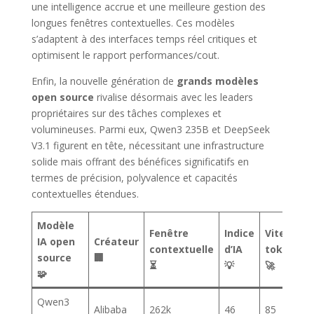
une intelligence accrue et une meilleure gestion des
longues fenêtres contextuelles. Ces modèles
s’adaptent à des interfaces temps réel critiques et
optimisent le rapport performances/cout.
Enfin, la nouvelle génération de
grands modèles
open source
rivalise désormais avec les leaders
propriétaires sur des tâches complexes et
volumineuses. Parmi eux, Qwen3 235B et DeepSeek
V3.1 figurent en tête, nécessitant une infrastructure
solide mais offrant des bénéfices significatifs en
termes de précision, polyvalence et capacités
contextuelles étendues.
Modèle
Fenêtre
Indice
Vitesse
IA open
Créateur
contextuelle
d’IA
tokens/s
source
🏢
⏳
💡
🚀
🧩
Qwen3
Alibaba
262k
46
85