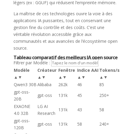
légers (ex : GGUF) qui réduisent l’empreinte mémoire.
La maîtrise de ces technologies ouvre la voie à des
applications IA puissantes, tout en conservant une
gestion fine du contrôle et des coûts. C’est une
véritable révolution accessible grâce aux
communautés et aux avancées de l’écosystème open
source.
Tableau comparatif des meilleurs IA open source
Filtrer par Modèle :
Modèle
Créateur
Fenêtre
Indice AAI
Tokens/s
▲▼
▲▼
▲▼
▲▼
▲▼
Qwen3 30B
Alibaba
262k
46
85
gpt-oss-
gpt-oss
131k
45
250+
20B
EXAONE
LG AI
131k
43
58
4.0 32B
Research
gpt-oss-
gpt-oss
131k
58
240+
120B