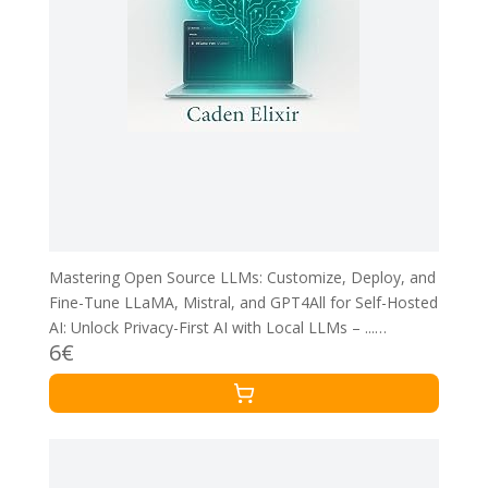
Mastering Open Source LLMs: Customize, Deploy, and
Fine-Tune LLaMA, Mistral, and GPT4All for Self-Hosted
AI: Unlock Privacy-First AI with Local LLMs – ...
6€
Infrastructures Book 2) (English Edition)