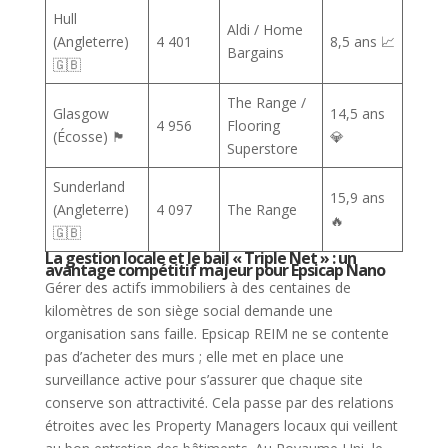
Hull
Aldi / Home
(Angleterre)
4 401
8,5 ans 📈
Bargains
🇬🇧
The Range /
Glasgow
14,5 ans
4 956
Flooring
(Écosse) 🏴󠁧󠁢󠁳󠁣󠁴󠁿
💎
Superstore
Sunderland
15,9 ans
(Angleterre)
4 097
The Range
🔥
🇬🇧
La gestion locale et le bail « Triple Net » : un
avantage compétitif majeur pour Epsicap Nano
Gérer des actifs immobiliers à des centaines de
kilomètres de son siège social demande une
organisation sans faille. Epsicap REIM ne se contente
pas d’acheter des murs ; elle met en place une
surveillance active pour s’assurer que chaque site
conserve son attractivité. Cela passe par des relations
étroites avec les Property Managers locaux qui veillent