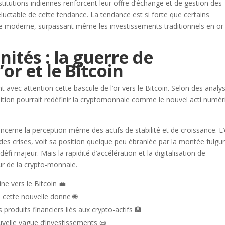
titutions indiennes renforcent leur offre d’échange et de gestion des
luctable de cette tendance. La tendance est si forte que certains
ne moderne, surpassant même les investissements traditionnels en or
nités : la guerre de
’or et le Bitcoin
t avec attention cette bascule de l’or vers le Bitcoin. Selon des analy
sition pourrait redéfinir la cryptomonnaie comme le nouvel acti numé
concerne la perception même des actifs de stabilité et de croissance. L’
s crises, voit sa position quelque peu ébranlée par la montée fulgu
défi majeur. Mais la rapidité d’accélération et la digitalisation de
ur de la crypto-monnaie.
ine vers le Bitcoin 💼
 cette nouvelle donne 🌐
roduits financiers liés aux crypto-actifs 🏦
uvelle vague d’investissements 📜