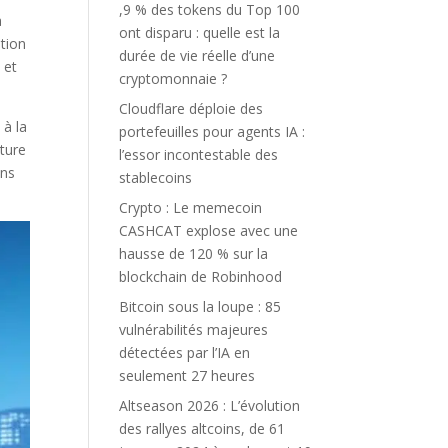
,9 % des tokens du Top 100
a
ont disparu : quelle est la
ation
durée de vie réelle d’une
 et
cryptomonnaie ?
Cloudflare déploie des
 à la
portefeuilles pour agents IA :
ature
l’essor incontestable des
ans
stablecoins
Crypto : Le memecoin
CASHCAT explose avec une
hausse de 120 % sur la
blockchain de Robinhood
Bitcoin sous la loupe : 85
vulnérabilités majeures
détectées par l’IA en
seulement 27 heures
Altseason 2026 : L’évolution
des rallyes altcoins, de 61