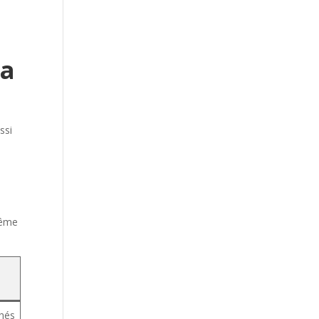
la
ssi
même
chés