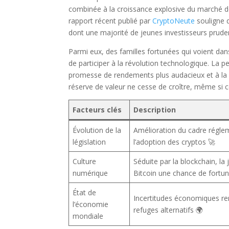
combinée à la croissance explosive du marché de
rapport récent publié par
CryptoNeute
souligne q
dont une majorité de jeunes investisseurs prude
Parmi eux, des familles fortunées qui voient dans 
de participer à la révolution technologique. La p
promesse de rendements plus audacieux et à la fl
réserve de valeur ne cesse de croître, même si ce
Facteurs clés
Description
Évolution de la
Amélioration du cadre régle
législation
l’adoption des cryptos 🚀
Culture
Séduite par la blockchain, la
numérique
Bitcoin une chance de fortu
État de
Incertitudes économiques re
l’économie
refuges alternatifs 🌍
mondiale