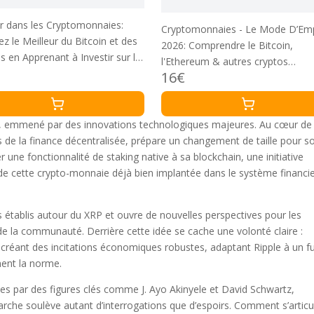
ir dans les Cryptomonnaies:
Cryptomonnaies - Le Mode D’Emp
z le Meilleur du Bitcoin et des
2026: Comprendre le Bitcoin,
s en Apprenant à Investir sur le
l'Ethereum & autres cryptos
erme et à Trader Selon les
16€
facilement et investir en toute
gies Smart Money sur les
sécurité pour une réussite financi
hains DeFi
long terme devient enfin une réali
er, emmené par des innovations technologiques majeures. Au cœur de
s de la finance décentralisée, prépare un changement de taille pour s
 une fonctionnalité de staking native à sa blockchain, une initiative
té de cette crypto-monnaie déjà bien implantée dans le système financi
 établis autour du XRP et ouvre de nouvelles perspectives pour les
de la communauté. Derrière cette idée se cache une volonté claire :
 créant des incitations économiques robustes, adaptant Ripple à un f
ment la norme.
es par des figures clés comme J. Ayo Akinyele et David Schwartz,
rche soulève autant d’interrogations que d’espoirs. Comment s’articu