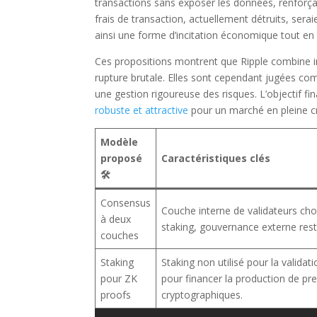
transactions sans exposer les données, renforçan
frais de transaction, actuellement détruits, ser
ainsi une forme d’incitation économique tout e
Ces propositions montrent que Ripple combine i
rupture brutale. Elles sont cependant jugées com
une gestion rigoureuse des risques. L’objectif f
robuste et attractive
pour un marché en pleine c
Modèle
proposé
Caractéristiques clés
🛠️
Consensus
Couche interne de validateurs cho
à deux
staking, gouvernance externe rest
couches
Staking
Staking non utilisé pour la validat
pour ZK
pour financer la production de pr
proofs
cryptographiques.