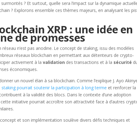
 surmontés ? Et surtout, quelle sera l’impact sur la dynamique actuell
chain ? Explorons ensemble ces thèmes majeurs, en analysant les pis
lockchain XRP : une idée en
ine de promesses
son réseau n’est pas anodine. Le concept de staking, issu des modèles
ombreux réseaux blockchain en permettant aux détenteurs de crypto-
iciper activement à la
validation
des transactions et à la
sécurité
d
enses économiques.
donner un nouvel élan à sa blockchain. Comme l’explique J. Ayo Akiny
e staking pourrait soutenir la participation à long terme
et renforcer la
ontribuent à la validité des blocs. Dans le contexte d’une adoption
ette initiative pourrait accroître son attractivité face à d’autres crypt
laires.
e concept et son implémentation soulève divers défis techniques et