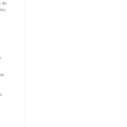
e du
tes,
u
ele
o-