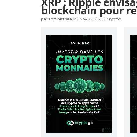
XRP : Ripple envisa
blockchain pour r
par
administrateur
|
Nov 20, 2025
|
Cryptos