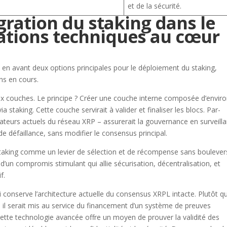
et de la sécurité.
gration du staking dans le
ations techniques au cœur
 en avant deux options principales pour le déploiement du staking,
ns en cours.
x couches. Le principe ? Créer une couche interne composée d’envir
ia staking. Cette couche servirait à valider et finaliser les blocs. Par-
teurs actuels du réseau XRP – assurerait la gouvernance en surveilla
 défaillance, sans modifier le consensus principal.
staking comme un levier de sélection et de récompense sans boulever
t d’un compromis stimulant qui allie sécurisation, décentralisation, et
f.
i conserve l’architecture actuelle du consensus XRPL intacte. Plutôt q
rs, il serait mis au service du financement d’un système de preuves
tte technologie avancée offre un moyen de prouver la validité des