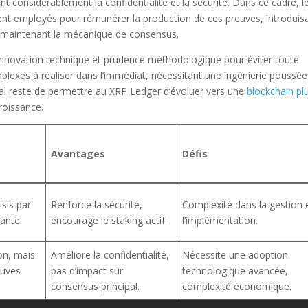
t considérablement la confidentialité et la sécurité. Dans ce cadre, l
aient employés pour rémunérer la production de ces preuves, introduis
n maintenant la mécanique de consensus.
nnovation technique et prudence méthodologique pour éviter toute
plexes à réaliser dans l’immédiat, nécessitant une ingénierie poussée
inal reste de permettre au XRP Ledger d’évoluer vers une
blockchain pl
roissance.
Avantages
Défis
isis par
Renforce la sécurité,
Complexité dans la gestion 
ante.
encourage le staking actif.
l’implémentation.
ion, mais
Améliore la confidentialité,
Nécessite une adoption
euves
pas d’impact sur
technologique avancée,
consensus principal.
complexité économique.