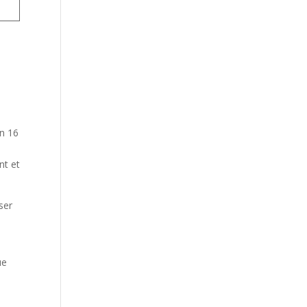
on 16
nt et
ser
ue