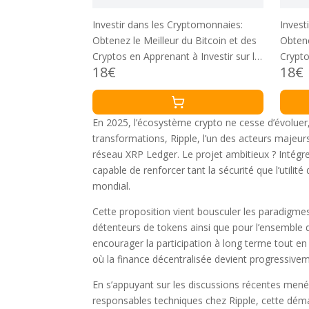
Investir dans les Cryptomonnaies:
Invest
Obtenez le Meilleur du Bitcoin et des
Obtene
Cryptos en Apprenant à Investir sur le
Crypto
18€
18€
Long Terme et à Trader Selon les
Long T
Stratégies Smart Money sur les
Straté
Blockchains DeFi
Blockc
En 2025, l’écosystème crypto ne cesse d’évolu
transformations, Ripple, l’un des acteurs majeur
réseau XRP Ledger. Le projet ambitieux ? Intégrer
capable de renforcer tant la sécurité que l’utili
mondial.
Cette proposition vient bousculer les paradigmes
détenteurs de tokens ainsi que pour l’ensemble 
encourager la participation à long terme tout en
où la finance décentralisée devient progressive
En s’appuyant sur les discussions récentes mené
responsables techniques chez Ripple, cette déma