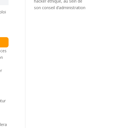
hacker éthique, au sein de
son conseil d’administration
loi
ère à
té
 ces
on
er
utur
lera