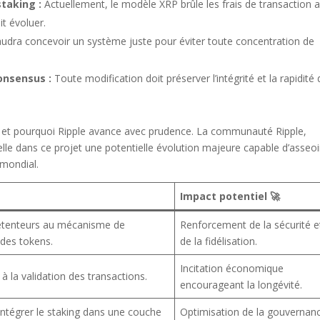
taking :
Actuellement, le modèle XRP brûle les frais de transaction 
it évoluer.
faudra concevoir un système juste pour éviter toute concentration de
consensus :
Toute modification doit préserver l’intégrité et la rapidité
he et pourquoi Ripple avance avec prudence. La communauté Ripple,
elle dans ce projet une potentielle évolution majeure capable d’asseoi
 mondial.
Impact potentiel 🚀
 détenteurs au mécanisme de
Renforcement de la sécurité e
 des tokens.
de la fidélisation.
Incitation économique
s à la validation des transactions.
encourageant la longévité.
tégrer le staking dans une couche
Optimisation de la gouvernan