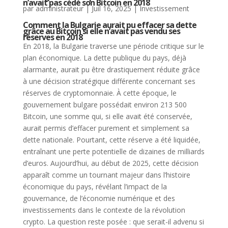
n’avait pas cédé son Bitcoin en 2018
par
administrateur
|
Juil 16, 2025
|
Investissement
Comment la Bulgarie aurait pu effacer sa dette
grâce au Bitcoin si elle n’avait pas vendu ses
réserves en 2018
En 2018, la Bulgarie traverse une période critique sur le
plan économique. La dette publique du pays, déjà
alarmante, aurait pu être drastiquement réduite grâce
à une décision stratégique différente concernant ses
réserves de cryptomonnaie. À cette époque, le
gouvernement bulgare possédait environ 213 500
Bitcoin, une somme qui, si elle avait été conservée,
aurait permis d’effacer purement et simplement sa
dette nationale. Pourtant, cette réserve a été liquidée,
entraînant une perte potentielle de dizaines de milliards
d’euros. Aujourd’hui, au début de 2025, cette décision
apparaît comme un tournant majeur dans l’histoire
économique du pays, révélant l’impact de la
gouvernance, de l’économie numérique et des
investissements dans le contexte de la révolution
crypto. La question reste posée : que serait-il advenu si