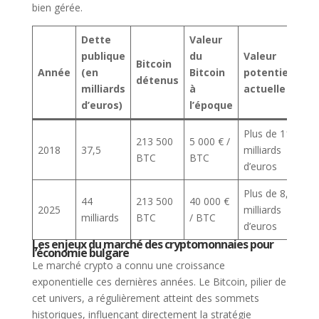
bien gérée.
Dette
Valeur
publique
du
Valeur
Bitcoin
Année
(en
Bitcoin
potentielle
détenus
milliards
à
actuelle
d’euros)
l’époque
Plus de 11
213 500
5 000 € /
2018
37,5
milliards
BTC
BTC
d’euros
Plus de 8,5
44
213 500
40 000 €
2025
milliards
milliards
BTC
/ BTC
d’euros
Les enjeux du marché des cryptomonnaies pour
l’économie bulgare
Le marché crypto a connu une croissance
exponentielle ces dernières années. Le Bitcoin, pilier de
cet univers, a régulièrement atteint des sommets
historiques, influençant directement la stratégie