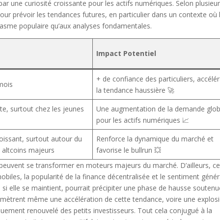
 par une curiosité croissante pour les actifs numériques. Selon plusieu
our prévoir les tendances futures, en particulier dans un contexte où 
usiasme populaire qu’aux analyses fondamentales.
Impact Potentiel
+ de confiance des particuliers, accélé
mois
la tendance haussière 🚀
te, surtout chez les jeunes
Une augmentation de la demande glob
pour les actifs numériques 📈
issant, surtout autour du
Renforce la dynamique du marché et
s altcoins majeurs
favorise le bullrun 💥
 peuvent se transformer en moteurs majeurs du marché. D’ailleurs, ce
mobiles, la popularité de la finance décentralisée et le sentiment génér
, si elle se maintient, pourrait précipiter une phase de hausse souten
ramètrent même une accélération de cette tendance, voire une explos
ouement renouvelé des petits investisseurs. Tout cela conjugué à la