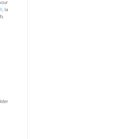
 pour
fr
, la
fs
lider