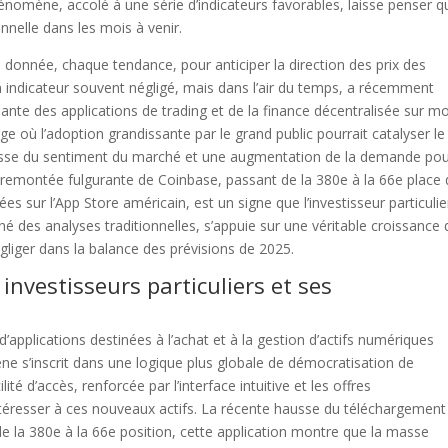
nomène, accolé à une série d’indicateurs favorables, laisse penser q
nelle dans les mois à venir.
 donnée, chaque tendance, pour anticiper la direction des prix des
un indicateur souvent négligé, mais dans l’air du temps, a récemment
ante des applications de trading et de la finance décentralisée sur mo
rge où l’adoption grandissante par le grand public pourrait catalyser le
ausse du sentiment du marché et une augmentation de la demande pou
la remontée fulgurante de Coinbase, passant de la 380e à la 66e place
es sur l’App Store américain, est un signe que l’investisseur particulie
 des analyses traditionnelles, s’appuie sur une véritable croissance 
liger dans la balance des prévisions de 2025.
nvestisseurs particuliers et ses
applications destinées à l’achat et à la gestion d’actifs numériques
e s’inscrit dans une logique plus globale de démocratisation de
té d’accès, renforcée par l’interface intuitive et les offres
’intéresser à ces nouveaux actifs. La récente hausse du téléchargement
e la 380e à la 66e position, cette application montre que la masse