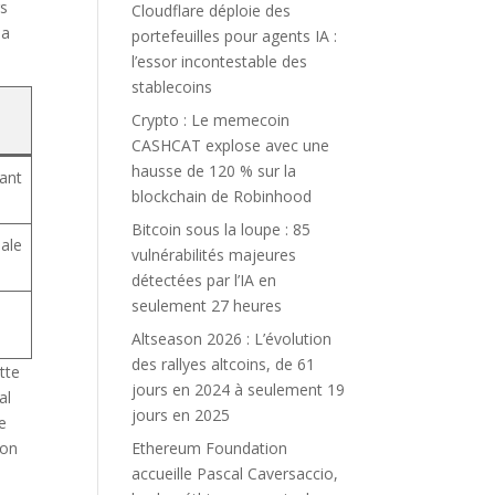
rs
Cloudflare déploie des
la
portefeuilles pour agents IA :
l’essor incontestable des
stablecoins
Crypto : Le memecoin
CASHCAT explose avec une
hausse de 120 % sur la
rant
blockchain de Robinhood
Bitcoin sous la loupe : 85
ale
vulnérabilités majeures
détectées par l’IA en
seulement 27 heures
Altseason 2026 : L’évolution
des rallyes altcoins, de 61
tte
jours en 2024 à seulement 19
al
jours en 2025
ue
ion
Ethereum Foundation
accueille Pascal Caversaccio,