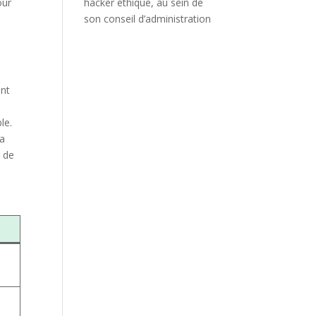
our
hacker éthique, au sein de
son conseil d’administration
ent
le.
la
e de