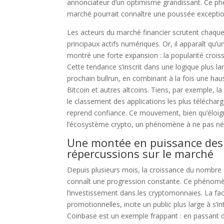
annonciateur d’un optimisme grandissant. Ce phé
marché pourrait connaître une poussée exception
Les acteurs du marché financier scrutent chaque
principaux actifs numériques. Or, il apparaît qu’
montré une forte expansion : la popularité croiss
Cette tendance s’inscrit dans une logique plus la
prochain bullrun, en combinant à la fois une h
Bitcoin et autres altcoins. Tiens, par exemple, 
le classement des applications les plus téléchargé
reprend confiance. Ce mouvement, bien qu’éloigné
l’écosystème crypto, un phénomène à ne pas nég
Une montée en puissance des i
répercussions sur le marché
Depuis plusieurs mois, la croissance du nombre d’
connaît une progression constante. Ce phénomèn
l’investissement dans les cryptomonnaies. La facili
promotionnelles, incite un public plus large à s
Coinbase est un exemple frappant : en passant d