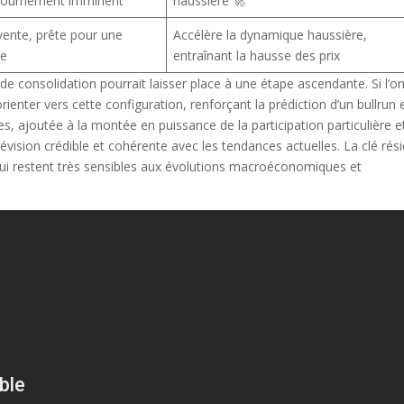
etournement imminent
haussière 🚀
vente, prête pour une
Accélère la dynamique haussière,
de
entraînant la hausse des prix
e consolidation pourrait laisser place à une étape ascendante. Si l’o
rienter vers cette configuration, renforçant la prédiction d’un bullrun 
 ajoutée à la montée en puissance de la participation particulière e
évision crédible et cohérente avec les tendances actuelles. La clé rés
 qui restent très sensibles aux évolutions macroéconomiques et