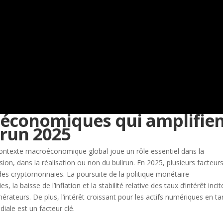
oéconomiques qui amplifie
lrun 2025
ontexte macroéconomique global joue un rôle essentiel dans la
on, dans la réalisation ou non du bullrun. En 2025, plusieurs facteur
 des cryptomonnaies. La poursuite de la politique monétaire
 baisse de l’inflation et la stabilité relative des taux d’intérêt incit
nérateurs. De plus, l’intérêt croissant pour les actifs numériques en ta
diale est un facteur clé.