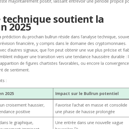
ste majoritairement positif, laissant entrevoir une période propice p
technique soutient la
un 2025
 prédiction du prochain bullrun réside dans l’analyse technique, souv
révision financière, y compris dans le domaine des cryptomonnaies.
c d’autres signaux, que l’on peut obtenir une vue plus précise et fiab
emblent indiquer une transition vers une tendance haussière durable : 
’apparition de figures chartistes favorables, ou encore la convergenc
nt de sentiment.
ts :
en 2025
Impact sur le Bullrun potentiel
’un croisement haussier,
Favorise l’achat en masse et consolide
endance positive
une phase de hausse prolongée
ans le graphique,
Une entrée dans une nouvelle vague