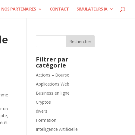
NOS PARTENAIRES
CONTACT
SIMULATEURS IA
de
Rechercher
Filtrer par
catégorie
Actions – Bourse
Applications Web
Business en ligne
comme
Cryptos
er un
divers
mpte,
Formation
térêt
Intelligence Artificielle