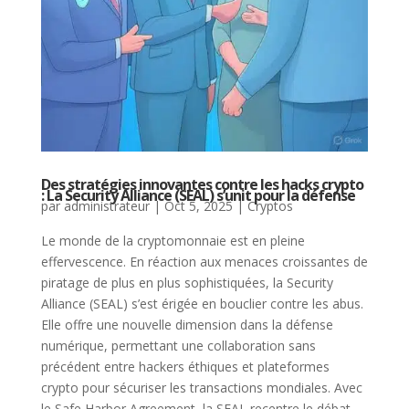
Des stratégies innovantes contre les hacks crypto
: La Security Alliance (SEAL) s’unit pour la défense
par
administrateur
|
Oct 5, 2025
|
Cryptos
Le monde de la cryptomonnaie est en pleine
effervescence. En réaction aux menaces croissantes de
piratage de plus en plus sophistiquées, la Security
Alliance (SEAL) s’est érigée en bouclier contre les abus.
Elle offre une nouvelle dimension dans la défense
numérique, permettant une collaboration sans
précédent entre hackers éthiques et plateformes
crypto pour sécuriser les transactions mondiales. Avec
le Safe Harbor Agreement, la SEAL recentre le débat