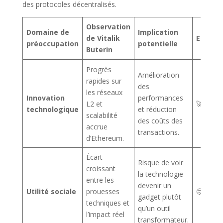
des protocoles décentralisés.
Observation
Domaine de
Implication
de Vitalik
Emoji
préoccupation
potentielle
Buterin
Progrès
Amélioration
rapides sur
des
les réseaux
Innovation
performances
L2 et
🚀
technologique
et réduction
scalabilité
des coûts des
accrue
transactions.
d’Ethereum.
Écart
Risque de voir
croissant
la technologie
entre les
devenir un
Utilité sociale
prouesses
🤔
gadget plutôt
techniques et
qu’un outil
l’impact réel
transformateur.