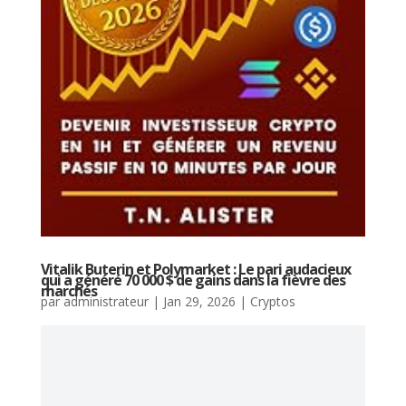
Vitalik Buterin et Polymarket : Le pari audacieux
qui a généré 70 000 $ de gains dans la fièvre des
marchés
par
administrateur
|
Jan 29, 2026
|
Cryptos