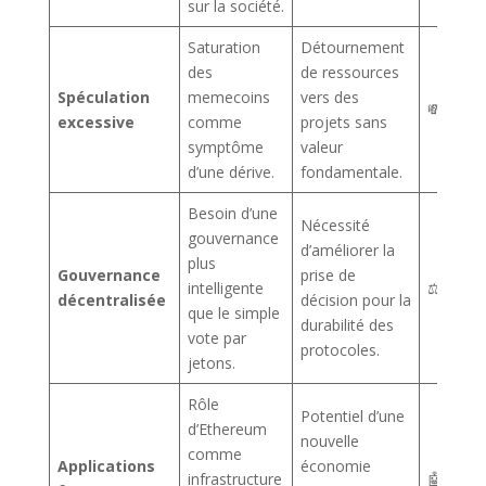
sur la société.
Saturation
Détournement
des
de ressources
Spéculation
memecoins
vers des
💸
excessive
comme
projets sans
symptôme
valeur
d’une dérive.
fondamentale.
Besoin d’une
Nécessité
gouvernance
d’améliorer la
plus
Gouvernance
prise de
intelligente
⚖️
décentralisée
décision pour la
que le simple
durabilité des
vote par
protocoles.
jetons.
Rôle
Potentiel d’une
d’Ethereum
nouvelle
comme
Applications
économie
infrastructure
🤖