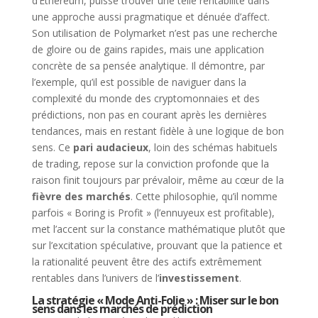
d’Ethereum, puisse trouver une telle rentabilité dans
une approche aussi pragmatique et dénuée d’affect.
Son utilisation de Polymarket n’est pas une recherche
de gloire ou de gains rapides, mais une application
concrète de sa pensée analytique. Il démontre, par
l’exemple, qu’il est possible de naviguer dans la
complexité du monde des cryptomonnaies et des
prédictions, non pas en courant après les dernières
tendances, mais en restant fidèle à une logique de bon
sens. Ce
pari audacieux
, loin des schémas habituels
de trading, repose sur la conviction profonde que la
raison finit toujours par prévaloir, même au cœur de la
fièvre des marchés
. Cette philosophie, qu’il nomme
parfois « Boring is Profit » (l’ennuyeux est profitable),
met l’accent sur la constance mathématique plutôt que
sur l’excitation spéculative, prouvant que la patience et
la rationalité peuvent être des actifs extrêmement
rentables dans l’univers de l’
investissement
.
La stratégie « Mode Anti-Folie » : Miser sur le bon
sens dans les marchés de prédiction