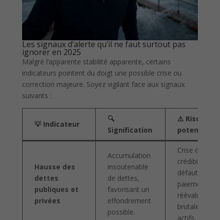
Les signaux d’alerte qu’il ne faut surtout pas
ignorer en 2025
Malgré l’apparente stabilité apparente, certains
indicateurs pointent du doigt une possible crise ou
correction majeure. Soyez vigilant face aux signaux
suivants :
🔍
⚠️ Risque
💡 Indicateur
Signification
potentiel
Crise de
Accumulation
crédibilité,
Hausse des
insoutenable
défaut de
dettes
de dettes,
paiement ou
publiques et
favorisant un
réévaluation
privées
effondrement
brutale des
possible.
actifs.