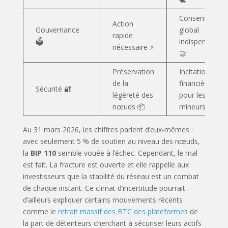
Consensus
Action
Gouvernance
global
rapide
🗳️
indispensable
nécessaire ⚡
🤝
Préservation
Incitation
de la
financière
Sécurité 🔐
légèreté des
pour les
nœuds 📦
mineurs 💰
Au 31 mars 2026, les chiffres parlent d’eux-mêmes :
avec seulement 5 % de soutien au niveau des nœuds,
la
BIP 110
semble vouée à l’échec. Cependant, le mal
est fait. La fracture est ouverte et elle rappelle aux
investisseurs que la stabilité du réseau est un combat
de chaque instant. Ce climat d’incertitude pourrait
d’ailleurs expliquer certains mouvements récents
comme le
retrait massif des BTC des plateformes
de
la part de détenteurs cherchant à sécuriser leurs actifs