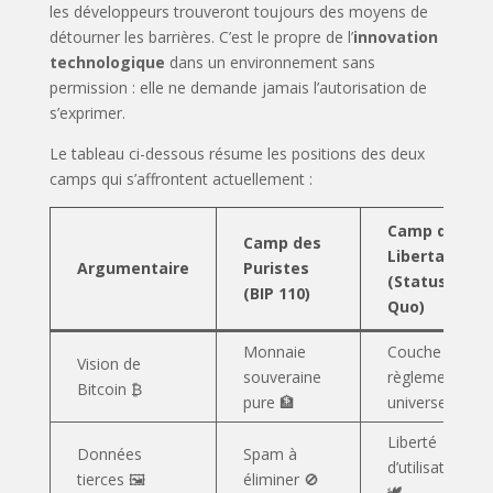
les développeurs trouveront toujours des moyens de
détourner les barrières. C’est le propre de l’
innovation
technologique
dans un environnement sans
permission : elle ne demande jamais l’autorisation de
s’exprimer.
Le tableau ci-dessous résume les positions des deux
camps qui s’affrontent actuellement :
Camp des
Camp des
Libertaires
Argumentaire
Puristes
(Status
(BIP 110)
Quo)
Monnaie
Couche de
Vision de
souveraine
règlement
Bitcoin ₿
pure 🏦
universelle 🌍
Liberté
Données
Spam à
d’utilisation
tierces 🖼️
éliminer 🚫
🕊️