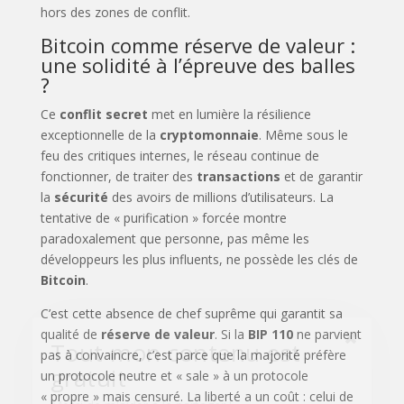
hors des zones de conflit.
Bitcoin comme réserve de valeur :
une solidité à l’épreuve des balles
?
Ce
conflit secret
met en lumière la résilience
exceptionnelle de la
cryptomonnaie
. Même sous le
Tout mon contenu est
feu des critiques internes, le réseau continue de
fonctionner, de traiter des
transactions
et de garantir
gratuit
la
sécurité
des avoirs de millions d’utilisateurs. La
Merci de m'aider à le partager !
tentative de « purification » forcée montre
paradoxalement que personne, pas même les
développeurs les plus influents, ne possède les clés de
Bitcoin
.
Facebook
C’est cette absence de chef suprême qui garantit sa
qualité de
réserve de valeur
. Si la
BIP 110
ne parvient
pas à convaincre, c’est parce que la majorité préfère
un protocole neutre et « sale » à un protocole
Twitter
« propre » mais censuré. La liberté a un coût : celui de