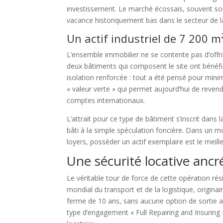
investissement. Le marché écossais, souvent sou
vacance historiquement bas dans le secteur de 
Un actif industriel de 7 200 m²
L’ensemble immobilier ne se contente pas d’offr
deux bâtiments qui composent le site ont bénéfici
isolation renforcée : tout a été pensé pour minim
« valeur verte » qui permet aujourd’hui de reve
comptes internationaux.
L’attrait pour ce type de bâtiment s’inscrit dans 
bâti à la simple spéculation foncière. Dans un 
loyers, posséder un actif exemplaire est le meill
Une sécurité locative ancr
Le véritable tour de force de cette opération rési
mondial du transport et de la logistique, originair
ferme de 10 ans, sans aucune option de sortie ant
type d’engagement « Full Repairing and Insuring »