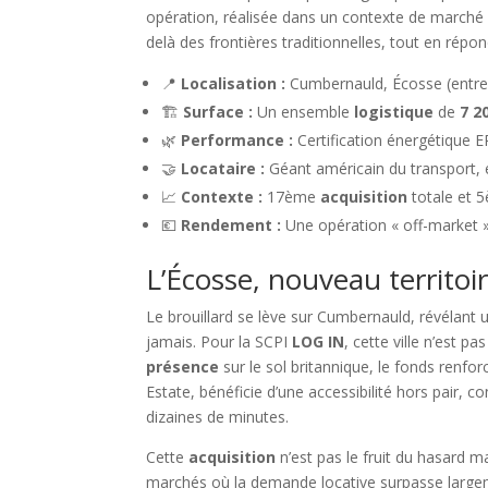
opération, réalisée dans un contexte de marché sé
delà des frontières traditionnelles, tout en rép
📍
Localisation :
Cumbernauld, Écosse (entre
🏗️
Surface :
Un ensemble
logistique
de
7 2
🌿
Performance :
Certification énergétique E
🤝
Locataire :
Géant américain du transport, 
📈
Contexte :
17ème
acquisition
totale et 
💶
Rendement :
Une opération « off-market »
L’Écosse, nouveau territo
Le brouillard se lève sur Cumbernauld, révélant u
jamais. Pour la SCPI
LOG IN
, cette ville n’est p
présence
sur le sol britannique, le fonds renfor
Estate, bénéficie d’une accessibilité hors pair,
dizaines de minutes.
Cette
acquisition
n’est pas le fruit du hasard m
marchés où la demande locative surpasse largem