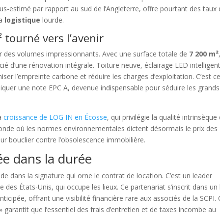
s-estimé par rapport au sud de l’Angleterre, offre pourtant des taux
la
logistique
lourde.
 tourné vers l’avenir
ir des volumes impressionnants. Avec une surface totale de
7 200 m²
é d’une rénovation intégrale. Toiture neuve, éclairage LED intelligent
iser l’empreinte carbone et réduire les charges d’exploitation. C’est c
ndiquer une note EPC A, devenue indispensable pour séduire les grands
la
croissance de LOG IN en Écosse
, qui privilégie la qualité intrinsèque
monde où les normes environnementales dictent désormais le prix des
eur bouclier contre l’obsolescence immobilière.
ée dans la durée
de dans la signature qui orne le contrat de location. C’est un leader
e des États-Unis, qui occupe les lieux. Ce partenariat s’inscrit dans un 
icipée, offrant une visibilité financière rare aux associés de la SCPI.
 garantit que l’essentiel des frais d’entretien et de taxes incombe au