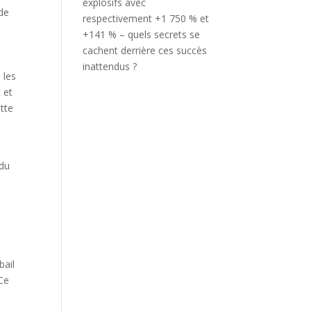
explosifs avec
 de
respectivement +1 750 % et
+141 % – quels secrets se
cachent derrière ces succès
inattendus ?
, les
 et
ette
 du
bail
 Ce