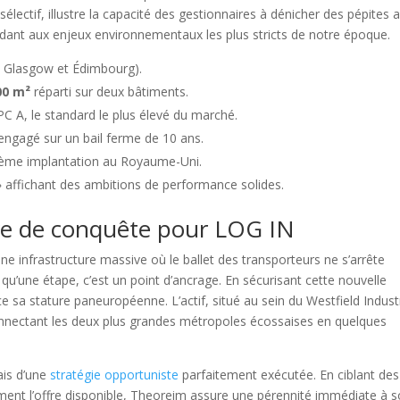
lectif, illustre la capacité des gestionnaires à dénicher des pépites 
ondant aux enjeux environnementaux les plus stricts de notre époque.
 Glasgow et Édimbourg).
00 m²
réparti sur deux bâtiments.
PC A, le standard le plus élevé du marché.
engagé sur un bail ferme de 10 ans.
5ème implantation au Royaume-Uni.
 affichant des ambitions de performance solides.
ire de conquête pour LOG IN
ne infrastructure massive où le ballet des transporteurs ne s’arrête
as qu’une étape, c’est un point d’ancrage. En sécurisant cette nouvelle
ce sa stature paneuropéenne. L’actif, situé au sein du Westfield Industr
 connectant les deux plus grandes métropoles écossaises en quelques
ais d’une
stratégie opportuniste
parfaitement exécutée. En ciblant des
ent l’offre disponible, Theoreim assure une pérennité immédiate à 