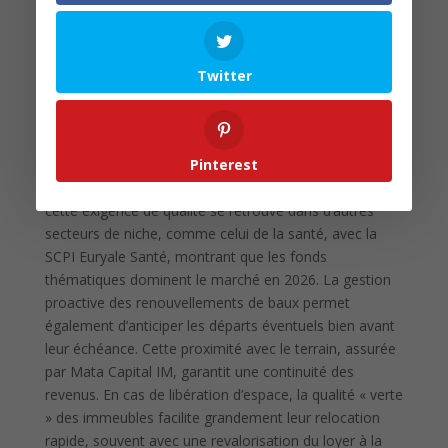
10,60 % 🛡️
(LTV) 🏦
Loyers Encaissés
684 149 € 💰
(Trimestre) 💶
Twitter
La robustesse de ces chiffres place la SCPI dans le
peloton de tête des véhicules de sa catégorie. Pour les
épargnants, cette santé financière est le socle de la
Pinterest
confiance. Il est d’ailleurs intéressant de noter que
cette exigence de qualité se retrouve dans d’autres
secteurs de niche, comme celui de la santé, avec la
SCPI Euryale Santé, montrant que les fonds
thématiques dominent le marché en 2026. La gestion
proactive des renouvellements de baux permet
également d’anticiper les départs éventuels bien avant
leur échéance. Cette proximité avec le terrain, assurée
par Mata Capital IM, garantit une continuité des
revenus. En cas de libération d’espace, la qualité « verte
» des immeubles facilite grandement leur relocation
rapide, souvent avec une revalorisation du loyer à la