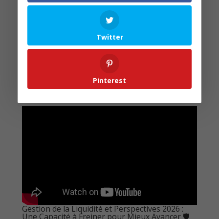
résultats complets des expertises prévues pour 2026.
Cette stabilité protège les épargnants d’une volatilité
excessive. Pour une compréhension approfondie des
Twitter
mécanismes de distribution et pour optimiser sa
stratégie patrimoniale, consulter des experts est
toujours la meilleure approche. La transparence
d’OPUS REAL sur ses flux financiers est un gage de
Pinterest
confiance, comparable à celle que recherchent des
SCPI comme
Log In avec son rapport T4 2025
.
Gestion de la Liquidité et Perspectives 2026 :
Une Capacité à Freiner pour Mieux Avancer 🛡️