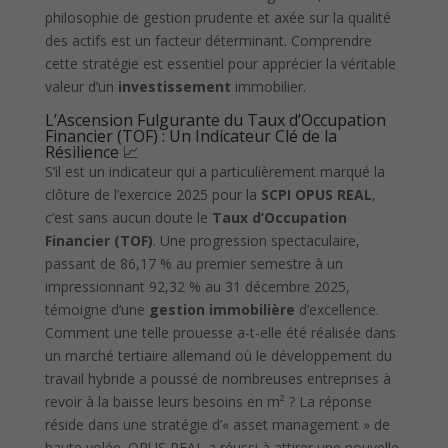
philosophie de gestion prudente et axée sur la qualité
des actifs est un facteur déterminant. Comprendre
cette stratégie est essentiel pour apprécier la véritable
valeur d’un
investissement
immobilier.
L’Ascension Fulgurante du Taux d’Occupation
Financier (TOF) : Un Indicateur Clé de la
Résilience 📈
S’il est un indicateur qui a particulièrement marqué la
clôture de l’exercice 2025 pour la
SCPI OPUS REAL
,
c’est sans aucun doute le
Taux d’Occupation
Financier (TOF)
. Une progression spectaculaire,
passant de 86,17 % au premier semestre à un
impressionnant 92,32 % au 31 décembre 2025,
témoigne d’une
gestion immobilière
d’excellence.
Comment une telle prouesse a-t-elle été réalisée dans
un marché tertiaire allemand où le développement du
travail hybride a poussé de nombreuses entreprises à
revoir à la baisse leurs besoins en m² ? La réponse
réside dans une stratégie d’« asset management » de
haute volée. OPUS REAL a réussi à attirer une nouvelle