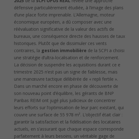
2025
de la
SCPI OPUS REAL
révèle une approche
défensive particulièrement étudiée, à l’image des plans
d’une place forte imprenable. L’Allemagne, moteur
économique européen, a dû composer avec une
réévaluation significative de la valeur des actifs de
bureaux, une conséquence directe des hausses de taux
historiques. Plutôt que de dissimuler ces vents
contraires, la
gestion immobilière
de la SCPI a choisi
une stratégie d’ultra-localisation et de renforcement.
La décision de suspendre les acquisitions durant ce e
trimestre 2025 n’est pas un signe de faiblesse, mais
une manœuvre tactique délibérée de « repli fertile ».
Dans un marché encore en phase de découverte de
son nouveau point d’équilibre, les gérants de BNP
Paribas REIM ont jugé plus judicieux de concentrer
leurs efforts sur l’optimisation de leur parc existant, qui
couvre une surface de 55 978 m². L’objectif était clair :
garantir la satisfaction et la fidélisation des locataires
actuels, en s’assurant que chaque espace corresponde
parfaitement à leurs besoins, un véritable gage de