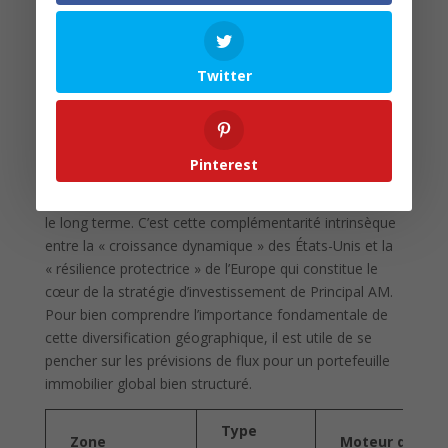
l’Europe offre un visage plus serein, mais tout aussi
prometteur en termes de rentabilité. Dans les marchés
européens matures, l’optimisation financière repose
Twitter
davantage sur la rareté foncière, particulièrement dans
les grandes métropoles, et sur des baux souvent plus
longs et mieux indexés sur l’inflation. À Paris, Munich
ou Madrid, les opportunités de construire de nouveaux
Pinterest
immeubles sont limitées, ce qui protège la valeur des
actifs existants et assure une valorisation du capital sur
le long terme. C’est cette complémentarité intrinsèque
entre la « croissance dynamique » des États-Unis et la
« résilience protectrice » de l’Europe qui constitue le
cœur de la stratégie d’investissement de Principal AM.
Pour bien comprendre l’importance fondamentale de
cette diversification géographique, il est utile de se
pencher sur les prévisions de flux pour un portefeuille
immobilier global bien structuré.
Type
Zone
Moteur de