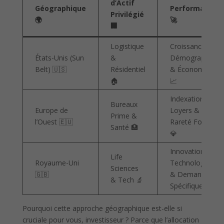
d’Actif
Géographique
Performance
Privilégié
🌍
🚀
🏢
Logistique
Croissance
États-Unis (Sun
&
Démographique
Belt) 🇺🇸
Résidentiel
& Économique
🏠
📈
Indexation des
Bureaux
Europe de
Loyers &
Prime &
l’Ouest 🇪🇺
Rareté Foncière
Santé 🏥
💎
Innovation
Life
Royaume-Uni
Technologique
Sciences
🇬🇧
& Demande
& Tech 🔬
Spécifique 💡
Pourquoi cette approche géographique est-elle si
cruciale pour vous, investisseur ? Parce que l’allocation