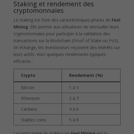
Staking et rendement des
cryptomonnaies
Le staking est l’une des caractéristiques phares de
Feel
Mining
. Elle permet aux utilisateurs de verrouiller leurs
cryptomonnaies pour participer à la validation des
transactions sur la blockchain (Proof of Stake ou PoS).
En échange, les investisseurs reçoivent des intérêts sur
leurs actifs. Voici quelques rendements typiques
efficaces :
Crypto
Rendement (%)
Bitcoin
1 à 5
Ethereum
2 à 7
Cardano
4 à 6
Stables coins
5 à 8
La particularité du staking via
Feel Mining
est la