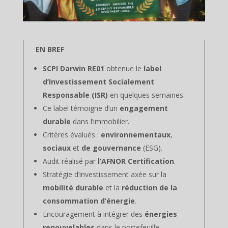
EN BREF
SCPI Darwin RE01
obtenue le
label
d’Investissement Socialement
Responsable (ISR)
en quelques semaines.
Ce label témoigne d’un
engagement
durable
dans l’immobilier.
Critères évalués :
environnementaux
,
sociaux
et
de gouvernance
(ESG).
Audit réalisé par
l’AFNOR Certification
.
Stratégie d’investissement axée sur la
mobilité durable
et la
réduction de la
consommation d’énergie
.
Encouragement à intégrer des
énergies
renouvelables
dans le portefeuille.