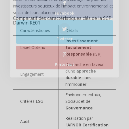
Facebook
Comparatif des caractéristiques clés de la SCPI
Darwin RE01
Caractéristiques
Détails
Twitter
Investissement
Label Obtenu
Socialement
Responsable
(ISR)
Démarche en faveur
Pinterest
d’une
approche
Engagement
durable
dans
l’immobilier
Environnementaux,
Critères ESG
Sociaux et de
Gouvernance
Réalisation par
Audit
l’AFNOR Certification