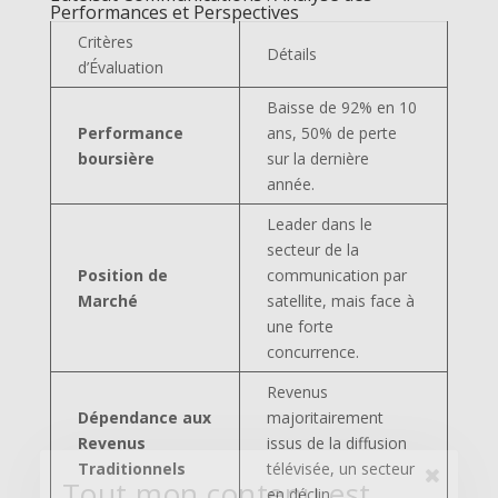
Performances et Perspectives
Critères
Détails
d’Évaluation
Baisse de 92% en 10
Performance
ans, 50% de perte
boursière
sur la dernière
année.
Leader dans le
Tout mon contenu est
secteur de la
Position de
communication par
gratuit
Marché
satellite, mais face à
Merci de m'aider à le partager !
une forte
concurrence.
Revenus
Dépendance aux
majoritairement
Facebook
Revenus
issus de la diffusion
Traditionnels
télévisée, un secteur
en déclin.