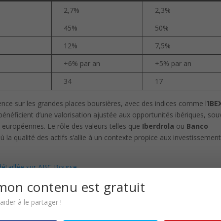
2,7%
2,3%
45%
50%
12%
7,5%
+6% par an
+5% par an
34
17
nce sur les grandes places boursières, avec des indices comme l’
IBE
bénéficient d’une valorisation ajustée aux opportunités ibériques, sou
 européennes. Le rôle des valeurs telles que
Iberdrola
ou
Banco
ù la qualité des actifs s’allie à un contexte propice aux investissemen
détaillée sur ABC Bourse
.
mon contenu est gratuit
ider à le partager !