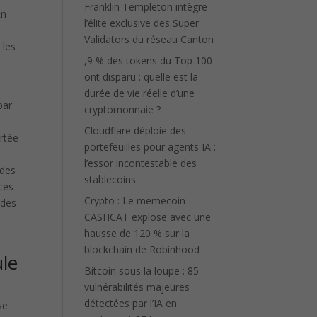
Franklin Templeton intègre
En
l’élite exclusive des Super
Validators du réseau Canton
 les
,9 % des tokens du Top 100
ont disparu : quelle est la
durée de vie réelle d’une
par
cryptomonnaie ?
Cloudflare déploie des
ortée
portefeuilles pour agents IA :
l’essor incontestable des
 des
stablecoins
 ces
Crypto : Le memecoin
 des
CASHCAT explose avec une
hausse de 120 % sur la
blockchain de Robinhood
ule
Bitcoin sous la loupe : 85
vulnérabilités majeures
détectées par l’IA en
se