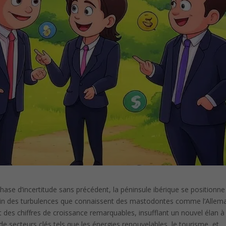
ase d’incertitude sans précédent, la péninsule ibérique se positionne
Loin des turbulences que connaissent des mastodontes comme l’Alle
nt des chiffres de croissance remarquables, insufflant un nouvel élan 
secteurs clés tels que les énergies renouvelables, le tourisme, et