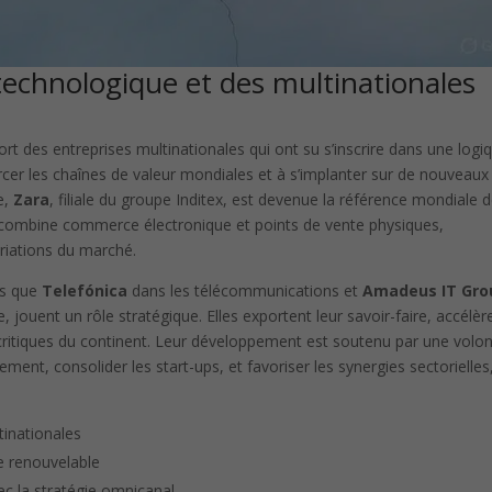
n technologique et des multinationales
ort des entreprises multinationales qui ont su s’inscrire dans une logi
orcer les chaînes de valeur mondiales et à s’implanter sur de nouveaux
e,
Zara
, filiale du groupe Inditex, est devenue la référence mondiale d
i combine commerce électronique et points de vente physiques,
ariations du marché.
es que
Telefónica
dans les télécommunications et
Amadeus IT Gro
 jouent un rôle stratégique. Elles exportent leur savoir-faire, accélèr
es critiques du continent. Leur développement est soutenu par une volo
ement, consolider les start-ups, et favoriser les synergies sectorielles
tinationales
ie renouvelable
ec la stratégie omnicanal