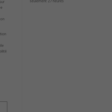
seulement 27 heures
sur
ée
ion
tion
ôle
ilité