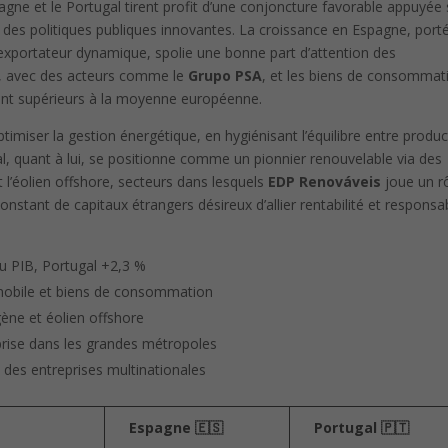
e et le Portugal tirent profit d’une conjoncture favorable appuyée 
t des politiques publiques innovantes. La croissance en Espagne, port
exportateur dynamique, spolie une bonne part d’attention des
e, avec des acteurs comme le
Grupo PSA
, et les biens de consommat
ent supérieurs à la moyenne européenne.
imiser la gestion énergétique, en hygiénisant l’équilibre entre produc
l, quant à lui, se positionne comme un pionnier renouvelable via des
 l’éolien offshore, secteurs dans lesquels
EDP Renováveis
joue un r
onstant de capitaux étrangers désireux d’allier rentabilité et responsab
u PIB, Portugal +2,3 %
mobile et biens de consommation
gène et éolien offshore
prise dans les grandes métropoles
 des entreprises multinationales
Espagne 🇪🇸
Portugal 🇵🇹