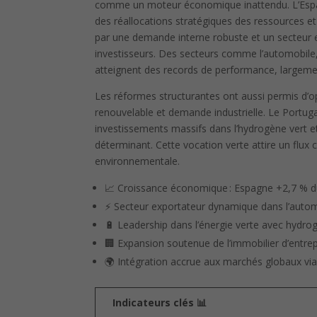
comme un moteur économique inattendu. L’Espagn
des réallocations stratégiques des ressources e
par une demande interne robuste et un secteur 
investisseurs. Des secteurs comme l’automobil
atteignent des records de performance, largem
Les réformes structurantes ont aussi permis d’opt
renouvelable et demande industrielle. Le Portuga
investissements massifs dans l’hydrogène vert et
déterminant. Cette vocation verte attire un flux c
environnementale.
📈 Croissance économique : Espagne +2,7 % d
⚡ Secteur exportateur dynamique dans l’auto
🔋 Leadership dans l’énergie verte avec hydro
🏢 Expansion soutenue de l’immobilier d’entre
🌍 Intégration accrue aux marchés globaux via
Indicateurs clés 📊