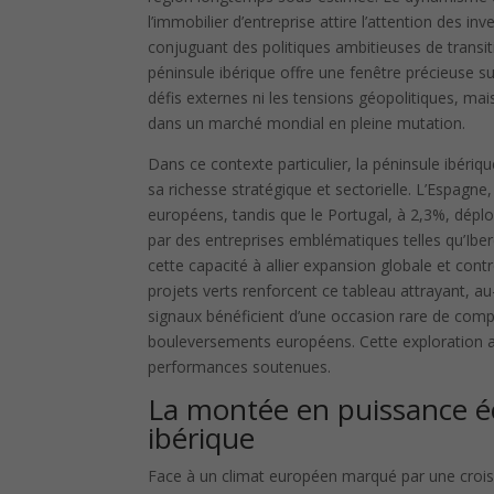
l’immobilier d’entreprise attire l’attention des inv
conjuguant des politiques ambitieuses de transit
péninsule ibérique offre une fenêtre précieuse s
défis externes ni les tensions géopolitiques, mais
dans un marché mondial en pleine mutation.
Dans ce contexte particulier, la péninsule ibér
sa richesse stratégique et sectorielle. L’Espag
européens, tandis que le Portugal, à 2,3%, déplo
par des entreprises emblématiques telles qu’Iberd
cette capacité à allier expansion globale et cont
projets verts renforcent ce tableau attrayant, au-
signaux bénéficient d’une occasion rare de co
bouleversements européens. Cette exploration appr
performances soutenues.
La montée en puissance éc
ibérique
Face à un climat européen marqué par une croissan