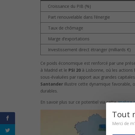
Croissance du PIB (%)
Part renouvelable dans l’énergie
Taux de chômage
Marge d’exportations
Investissement direct étranger (milliards €)
Ce poids économique est renforcé par une prése
à Madrid et le
PSI 20
à Lisbonne, où les actions 
sous-évaluées par rapport aux grandes capitales
Santander
illustre cette dynamique favorable, o
durables.
En savoir plus sur ce potentiel via cette
analyse 
Tout 
Merci de m'a