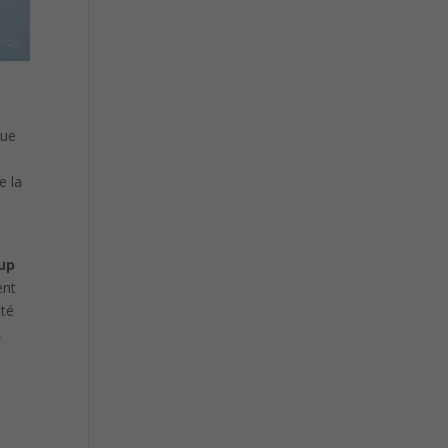
que
e la
up
ent
nté
,