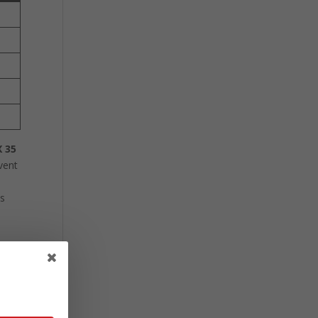
X 35
vent
ts