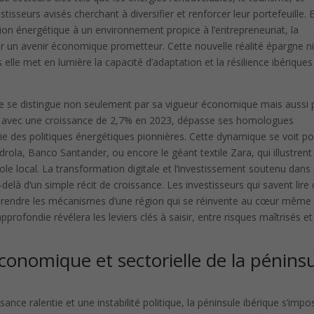
estisseurs avisés cherchant à diversifier et renforcer leur portefeuille. 
ion énergétique à un environnement propice à l’entrepreneuriat, la
ur un avenir économique prometteur. Cette nouvelle réalité épargne ni
 elle met en lumière la capacité d’adaptation et la résilience ibériques
ique se distingue non seulement par sa vigueur économique mais aussi 
ne, avec une croissance de 2,7% en 2023, dépasse ses homologues
ie des politiques énergétiques pionnières. Cette dynamique se voit p
rola, Banco Santander, ou encore le géant textile Zara, qui illustrent
role local. La transformation digitale et l’investissement soutenu dans
delà d’un simple récit de croissance. Les investisseurs qui savent lire
mprendre les mécanismes d’une région qui se réinvente au cœur même
ofondie révélera les leviers clés à saisir, entre risques maîtrisés et
onomique et sectorielle de la pénins
ce ralentie et une instabilité politique, la péninsule ibérique s’impo