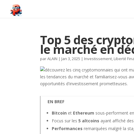
Top 5 des crypt
le marché en d
par
ALAIN
|
Jan 3, 2025
|
Investissement
,
Liberté Fin
EN BREF
Bitcoin
et
Ethereum
sous-performent e
Focus sur les
5 altcoins
ayant affiché de
Performances
remarquées malgré la sta