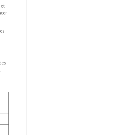
st
 et
ncer
les