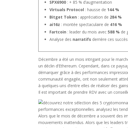
SPX6900
: + 85 % d’augmentation
Virtuals Protocol
: hausse de
144 %
Bitget Token
: appréciation de
284 %
ai16z
: montée spectaculaire de
416 %
Fartcoin
: leader du mois avec
588 %
de 
Analyse des
narratifs
derrière ces succès
Décembre a été un mois intrigant pour le march
un déclin d’Ethereum. Cependant, dans ce pays
démarquer grâce à des performances impressionn
communauté engagée, ont non seulement attiré l
à quelques-uns d’entre elles de réaliser des gain
Il est important de prendre RDV avec un conseill
Alors que le mois de décembre a souvent des im
mouvements inattendus. Alors que les leaders t