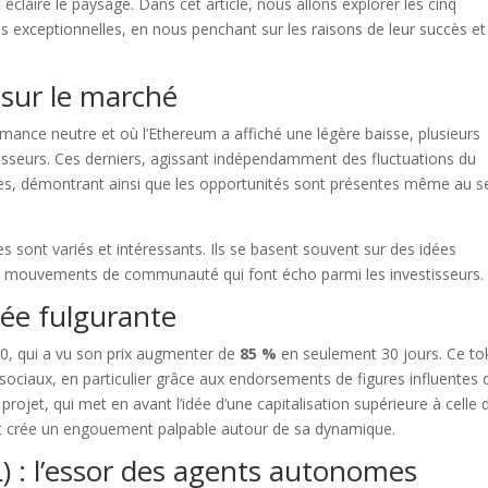
lairé le paysage. Dans cet article, nous allons explorer les cinq
 exceptionnelles, en nous penchant sur les raisons de leur succès et
 sur le marché
ance neutre et où l’Ethereum a affiché une légère baisse, plusieurs
estisseurs. Ces derniers, agissant indépendamment des fluctuations du
s, démontrant ainsi que les opportunités sont présentes même au s
s sont variés et intéressants. Ils se basent souvent sur des idées
s mouvements de communauté qui font écho parmi les investisseurs.
ée fulgurante
0, qui a vu son prix augmenter de
85 %
en seulement 30 jours. Ce to
 sociaux, en particulier grâce aux endorsements de figures influentes 
ojet, qui met en avant l’idée d’une capitalisation supérieure à celle 
 et crée un engouement palpable autour de sa dynamique.
) : l’essor des agents autonomes