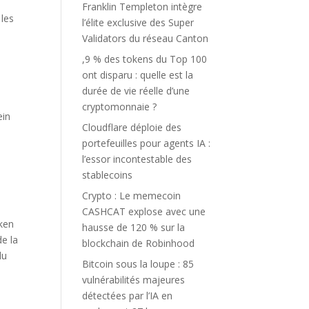
Franklin Templeton intègre
 les
l’élite exclusive des Super
Validators du réseau Canton
,9 % des tokens du Top 100
ont disparu : quelle est la
durée de vie réelle d’une
cryptomonnaie ?
ein
Cloudflare déploie des
portefeuilles pour agents IA :
l’essor incontestable des
stablecoins
Crypto : Le memecoin
CASHCAT explose avec une
ken
hausse de 120 % sur la
de la
blockchain de Robinhood
du
Bitcoin sous la loupe : 85
vulnérabilités majeures
détectées par l’IA en