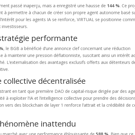
ement passé inaperçu, mais a enregistré une hausse de
144 %
. Ce pro
ant à permettre à chacun de créer son propre agent autonome basé s
e où l’intérêt pour les agents IA se renforce, VIRTUAL se positionne com
 investisseurs.
stratégie performante
 %
, le BGB a bénéficié d’une annonce clef concernant une réduction
ise à maintenir une pression déflationniste, suscitant ainsi un intérêt a
hé. L’externalisation des avantages exclusifs offerts aux détenteurs d
tive.
ce collective décentralisée
llustrant en tant que première DAO de capital-risque dirigée par des ag
mon contenu est gratuit
té à exploiter l’IA et l’intelligence collective pour prendre des décision
 vers des blockchain de layer 1 renforce l’attrait et la crédibilité de c
ider à le partager !
 phénomène inattendu
 du marché avec une performance éblouissante de
588 %
. Bien que ce