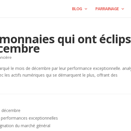
BLOG
PARRAINAGE
omonnaies qui ont éclip
écembre
ancière
n décembre
s performances exceptionnelles
gnation du marché général