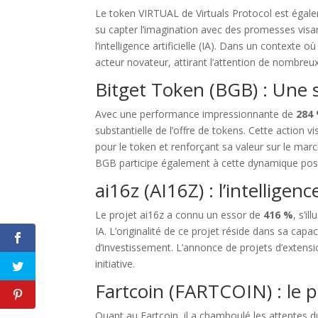
Le token VIRTUAL de Virtuals Protocol est égal
su capter l’imagination avec des promesses vis
l’intelligence artificielle (IA). Dans un context
acteur novateur, attirant l’attention de nombreux
Bitget Token (BGB) : Une 
Avec une performance impressionnante de
284
substantielle de l’offre de tokens. Cette action v
pour le token et renforçant sa valeur sur le marc
BGB participe également à cette dynamique posi
ai16z (AI16Z) : l’intelligen
Le projet ai16z a connu un essor de
416 %
, s’i
Tout 
IA. L’originalité de ce projet réside dans sa capaci
d’investissement. L’annonce de projets d’extension
Merci de m'a
initiative.
Fartcoin (FARTCOIN) : le
Quant au Fartcoin, il a chamboulé les attentes