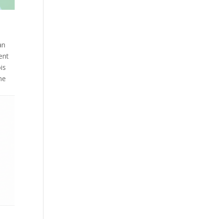
an
nent
is
ne