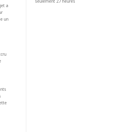
seulement 27 heures
jet a
ur
me un
ccru
e
ents
s
ette