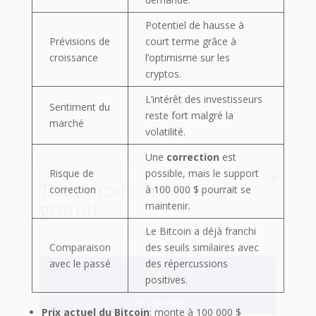
Potentiel de hausse à
Tout mon contenu est
Prévisions de
court terme grâce à
gratuit
croissance
l’optimisme sur les
cryptos.
Merci de m'aider à le partager !
L’intérêt des investisseurs
Sentiment du
reste fort malgré la
marché
volatilité.
Facebook
Une
correction
est
Risque de
possible, mais le support
correction
à 100 000 $ pourrait se
maintenir.
Twitter
Le Bitcoin a déjà franchi
Comparaison
des seuils similaires avec
avec le passé
des répercussions
Pinterest
positives.
Prix actuel du Bitcoin
: monte à 100 000 $